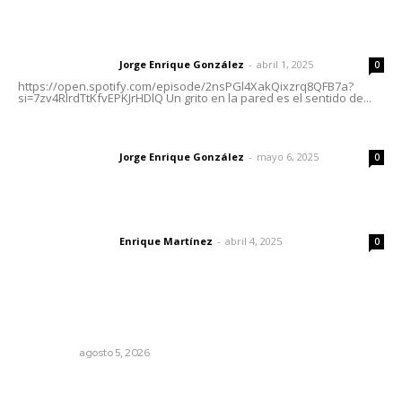
Letras del director | Un grito en la pared
Jorge Enrique González
-
abril 1, 2025
Letras del director
0
https://open.spotify.com/episode/2nsPGl4XakQixzrq8QFB7a?
si=7zv4RlrdTtKfvEPKJrHDlQ Un grito en la pared es el sentido de...
Las vacas de Huajimic
Jorge Enrique González
-
mayo 6, 2025
Letras del director
0
El peatón y la ciudad
Enrique Martínez
-
abril 4, 2025
Letras del director
0
Lo más popular
Árboles aplastan casas y camioneta en Tepic
POLICIACA
agosto 5, 2026
Establecen precio de garantía para ganado en