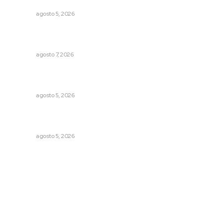
Compostela
NAYARIT
agosto 5, 2026
Abrirá Walmart sucursal en Xalisco con inversión
millonaria
NAYARIT
agosto 7, 2026
Regresa guerrero de estilo Ixtlán del Río que estuvo
exhibido en el Met de Nueva York
NAYARIT
agosto 5, 2026
Instalan módulo de atención contra adicciones en plaza
principal
NAYARIT
agosto 5, 2026
Archivo mensual
agosto 2026
julio 2026