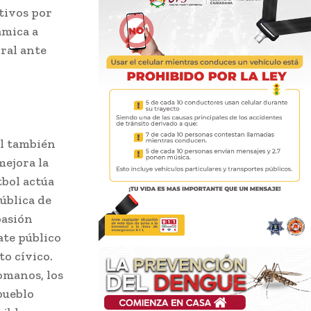
tivos por
ámica a
ral ante
ol también
mejora la
tbol actúa
ública de
pasión
ate público
o cívico.
omanos, los
pueblo