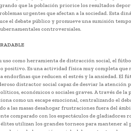
grando que la población priorice los resultados depor
roblemas urgentes que afectan a la sociedad. Esta din
ce el debate público y promueve una sumisión tempo
gubernamentales controversiales.
GRADABLE
u uso como herramienta de distracción social, el fútb
o positivo. Es una actividad física muy completa que 
ra endorfinas que reducen el estrés y la ansiedad. El fú
roso distractor social capaz de desviar la atención p
líticos, económicos o sociales graves. A través de la 
ciona como un escape emocional, centralizando el deb
o a las masas desahogar frustraciones fuera del ámbit
nte comparado con los espectáculos de gladiadores r
élites utilizan los grandes torneos para mantener al 