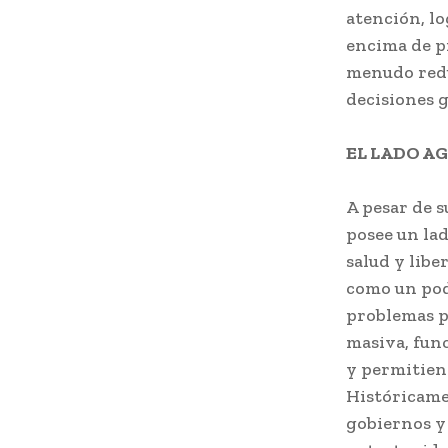
atención, lo
encima de p
menudo redu
decisiones 
EL LADO A
A pesar de s
posee un lad
salud y libe
como un pode
problemas po
masiva, fun
y permitiend
Históricame
gobiernos y 