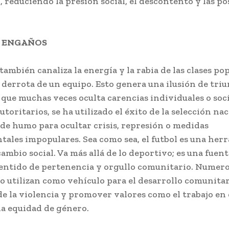
 reduciendo la presión social, el descontento y las po
Y ENGAÑOS
también canaliza la energía y la rabia de las clases po
o derrota de un equipo. Esto genera una ilusión de tri
que muchas veces oculta carencias individuales o soci
toritarios, se ha utilizado el éxito de la selección n
de humo para ocultar crisis, represión o medidas
ales impopulares. Sea como sea, el futbol es una her
ambio social. Va más allá de lo deportivo; es una fuent
sentido de pertenencia y orgullo comunitario. Numer
 utilizan como vehículo para el desarrollo comunitari
de la violencia y promover valores como el trabajo en 
la equidad de género.