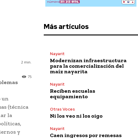
Más artículos
Nayarit
Modernizan infraestructura
2
min.
para la comercialización del
maíz nayarita
75
oblemas
Nayarit
Reciben escuelas
equipamiento
o un
as (técnica
Otras Voces
ar la
Ni los veo ni los oigo
olíticas,
Nayarit
iernos y
Caen ingresos por remesas