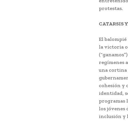
entretenido,
protestas.
CATARSIS 
El balompié 
la victoria 
(“ganamos”) 
regímenes au
una cortina 
gubernament
cohesión y c
identidad, 
programas lo
los jóvenes 
inclusión y 