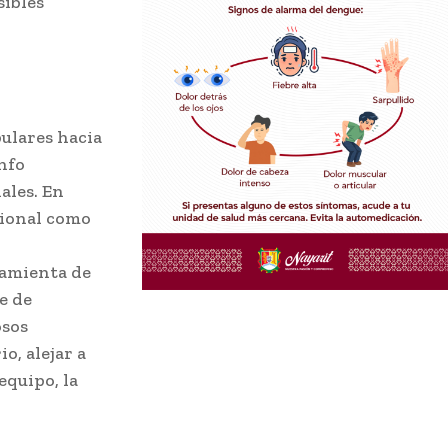
sibles
pulares hacia
unfo
ales. En
acional como
ramienta de
e de
osos
o, alejar a
equipo, la