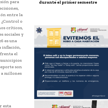
sión para
durante el primer semestre
ecisiones,
ón entre la
. ¿Control o
s críticos,
s sociales y
26 es una
 inflación,
frenta el
 municipios
 deporte son
 a millones
r esta