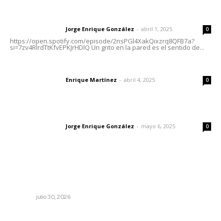
Letras del director | Un grito en la pared
Jorge Enrique González
-
abril 1, 2025
Letras del director
0
https://open.spotify.com/episode/2nsPGl4XakQixzrq8QFB7a?
si=7zv4RlrdTtKfvEPKJrHDlQ Un grito en la pared es el sentido de...
El peatón y la ciudad
Enrique Martínez
-
abril 4, 2025
Letras del director
0
Las vacas de Huajimic
Jorge Enrique González
-
mayo 6, 2025
Letras del director
0
Lo más popular
Celebran identidad estatal con gala del Ballet Nuevo
Nayarit
NAYARIT
julio 30, 2026
Llueve menos durante inicio de temporal