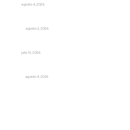
NAYARIT
agosto 4, 2026
Madrugada de terror en Tepic: borrachas provocan
aparatoso accidente y huye
POLICIACA
agosto 2, 2026
Promueve Juventino el legado Wixárika en Ciudad de
las Artes
NAYARIT
julio 31, 2026
Leyendas del Futbol mexicano integran serie de billetes
conmemorativos presentados por Lotería Nacional
NACIONAL
agosto 4, 2026
Archivo mensual
agosto 2026
julio 2026