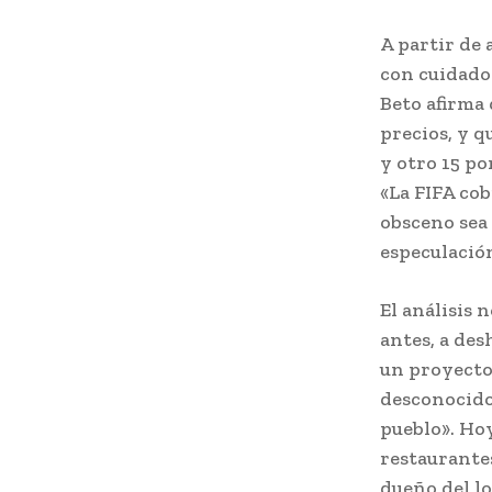
A partir de 
con cuidado 
Beto afirma 
precios, y q
y otro 15 po
«La FIFA cob
obsceno sea 
especulación
El análisis 
antes, a des
un proyecto
desconocido 
pueblo». Hoy
restaurantes
dueño del loc