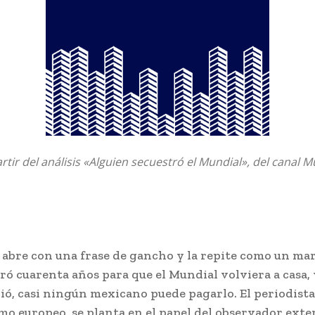
artir del análisis «Alguien secuestró el Mundial», del canal
abre con una frase de gancho y la repite como un mart
ó cuarenta años para que el Mundial volviera a casa, 
ó, casi ningún mexicano puede pagarlo. El periodista,
mo europeo, se planta en el papel del observador exte