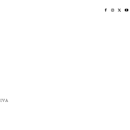
INICIO
NAYARIT
NACIONAL
POLICIACA
OPINIÓN
DEPORTES
EDICIÓN IMPRESA
SOCIALES
MERIDIANO VALLARTA
 IVA