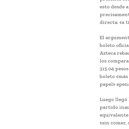
esto desde a
precisamente
directa: «a t
El argumento
boleto ofici
Azteca rebau
los compara 
315.04 pesos
boleto «más 
papel» apen
Luego llegó 
partido inau
equivalente 
«sin comer, 