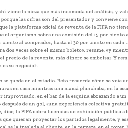
ahí viene la pieza que más incomoda del análisis, y val
porque las cifras son del presentador y conviene con
que la plataforma oficial de reventa de la FIFA no tien
ue el organismo cobra una comisión del 15 por ciento a
r ciento al ​​comprador, hasta el 30 por ciento en cada 
ra dos veces sobre el mismo boleto», resume, «y mien
el precio de la reventa, más dinero se embolsa». Y rema
 es su negocio».
no se queda en el estadio. Beto recuerda cómo se veía 
horas en casa mientras una mamá planchaba, en la escu
r improvisado, en el bar de la esquina abrazando a un
después de un gol, «una experiencia colectiva gratuit
, dice, la FIFA cobra licencias de exhibición pública a 
 que quieran proyectar los partidos legalmente, y esa
al se la traslada al cliente, en la cerveza, en el cover, 