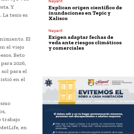
Nayarit
sta. Y
Explican origen científico de
inundaciones en Tepic y
 La tesis es
Xalisco
Nayarit
Exigen adaptar fechas de
enimiento. El
veda ante riesgos climáticos
n el viejo
y comerciales
esos. Beto
 para 2026,
 sol para el
istió en el
mismo
os,
e trabajo
 MetLife, en