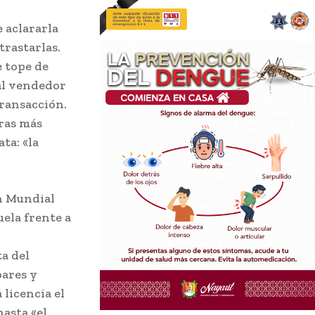
e aclararla
trastarlas.
e tope de
l ​​vendedor
transacción.
tras más
ta: «la
un Mundial
ela frente a
a del
bares y
 licencia el
hasta «el