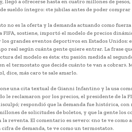
, llegó a ofrecerse hasta en cuatro millones de pesos,
de sueldo íntegro: «te jubilas antes de poder comprar 
sto no es la oferta y la demanda actuando como fuerza 
a FIFA, sostiene, importó el modelo de precios dinámic
y los grandes eventos deportivos en Estados Unidos: e
po real según cuánta gente quiere entrar. La frase qu
ctura del modelo es ésta: «tu pasión medida al segund
en el termostato que decide cuánto te van a cobrar». 
l, ​​dice, más caro te sale amarlo.
pone una cita textual de Gianni Infantino y la usa com
o le reclamaron por los precios, el presidente de la F
disculpó; respondió que la demanda fue histórica, con
illones de solicitudes de boletos, y que la gente los 
 la reventa. El comentario es severo: «no te ve como a
 cifra de demanda, te ve como un termostato».