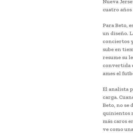
Nueva Jersey
cuatro años 
Para Beto, e
un diseño. L
conciertos 
sube en tiem
resume su le
convertida 
ames el futbo
El analista 
carga. Cuand
Beto, no se 
quinientos m
más caros en
ve como una