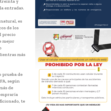
 treinta y
la entrada».
natural, es
os de los
l precio
e mejor
o
Mientras más
o prueba de
IFA, según
 más de
compraría
ficionado, te