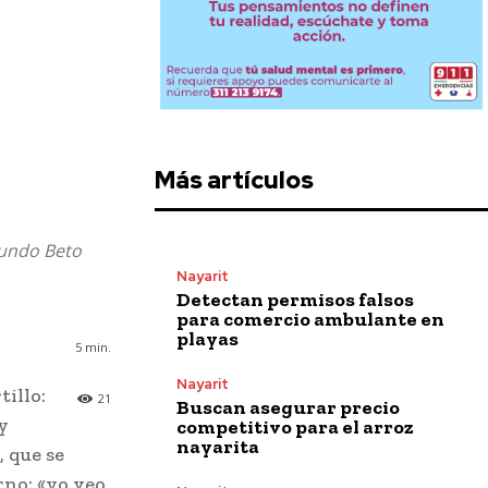
Más artículos
 Mundo Beto
Nayarit
Detectan permisos falsos
para comercio ambulante en
playas
5
min.
Nayarit
illo:
21
Buscan asegurar precio
y
competitivo para el arroz
nayarita
 que se
rno: «yo veo