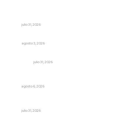
Mejoran transparencia municipal con taller de evolución
patrimonial en Acaponeta
NAYARIT
julio 31, 2026
Más orden en las precampañas
OPINIÓN
agosto 3, 2026
Cerrar todos los anexos
LA SERPENTINA
julio 31, 2026
Alistarán alerta sísmica en teléfonos celulares durante
simulacro nacional
NAYARIT
agosto 6, 2026
Exigen jubilados del IMSS devolución de sus ahorros
retenidos por las AFORES
NAYARIT
julio 31, 2026