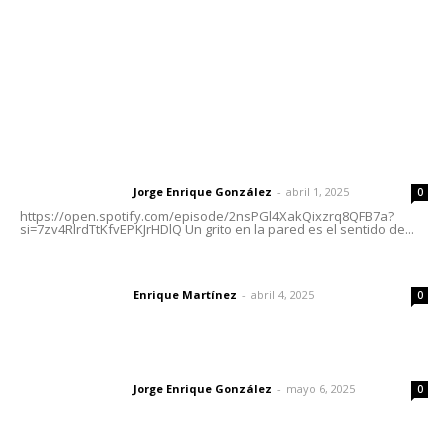
Oficinas Generales: Av. Independencia #355, Tepic,
Nayarit
Letras del Director
Letras del director | Un grito en la pared
Jorge Enrique González
-
abril 1, 2025
Letras del director
0
https://open.spotify.com/episode/2nsPGl4XakQixzrq8QFB7a?
si=7zv4RlrdTtKfvEPKJrHDlQ Un grito en la pared es el sentido de...
El peatón y la ciudad
Enrique Martínez
-
abril 4, 2025
Letras del director
0
Las vacas de Huajimic
Jorge Enrique González
-
mayo 6, 2025
Letras del director
0
Lo más popular