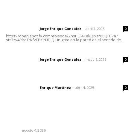
Letras del Director
Letras del director | Un grito en la pared
Jorge Enrique González
-
abril 1, 2025
Letras del director
0
https://open.spotify.com/episode/2nsPGl4XakQixzrq8QFB7a?
si=7zv4RlrdTtKfvEPKJrHDlQ Un grito en la pared es el sentido de...
Las vacas de Huajimic
Jorge Enrique González
-
mayo 6, 2025
Letras del director
0
El peatón y la ciudad
Enrique Martínez
-
abril 4, 2025
Letras del director
0
Lo más popular
Intensifican sustitución de rejillas y desazolve por
temporal
NAYARIT
agosto 4, 2026