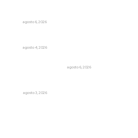
Culpa Jalisco a Nayarit por falla del transporte
integrado
NAYARIT
agosto 6, 2026
Abren convocatoria de ingreso para la Escuela de Bellas
Artes
NAYARIT
agosto 4, 2026
Cuando el río suena, ¿quién escucha?
EL ATAQUE DE LOS QUE OBSERVAN
agosto 6, 2026
¿De qué sirven los foros sobre la NEM?: eufemismos y
mentiras
OPINIÓN
agosto 3, 2026
Archivo mensual
agosto 2026