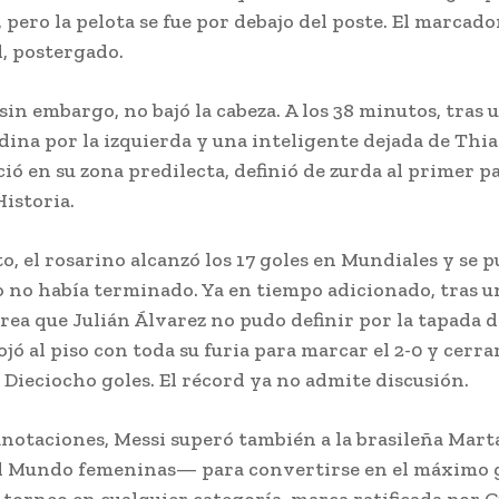
 pero la pelota se fue por debajo del poste. El marcado
d, postergado.
 sin embargo, no bajó la cabeza. A los 38 minutos, tras 
ina por la izquierda y una inteligente dejada de Thi
ió en su zona predilecta, definió de zurda al primer p
Historia.
o, el rosarino alcanzó los 17 goles en Mundiales y se p
o no había terminado. Ya en tiempo adicionado, tras u
rea que Julián Álvarez no pudo definir por la tapada d
ojó al piso con toda su furia para marcar el 2-0 y cerra
 Dieciocho goles. El récord ya no admite discusión.
notaciones, Messi superó también a la brasileña Mart
l Mundo femeninas— para convertirse en el máximo 