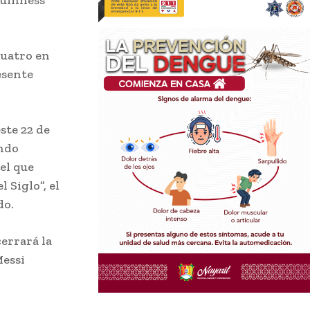
Guinness
cuatro en
esente
ste 22 de
ando
el que
 Siglo”, el
do.
cerrará la
Messi