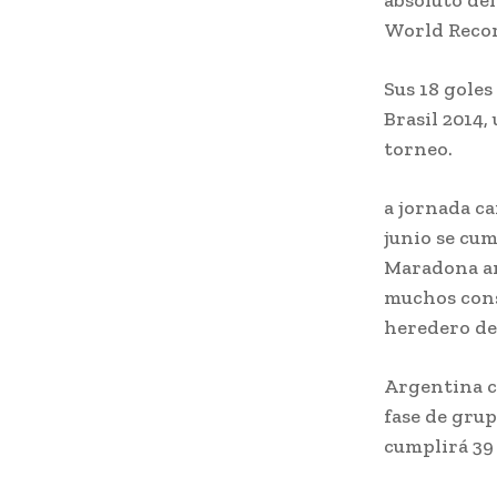
absoluto del
World Recor
Sus 18 goles
Brasil 2014,
torneo.
a jornada ca
junio se cu
Maradona an
muchos consi
heredero de 
Argentina cl
fase de grup
cumplirá 39 