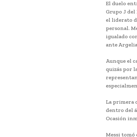
El duelo en
Grupo J del 
el liderato 
personal. Me
igualado con
ante Argelia
Aunque el ca
quizás por l
representant
especialmen
La primera 
dentro del á
Ocasión inm
Messi tomó 