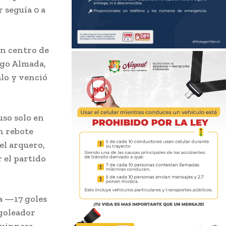
r seguía 0 a
un centro de
ago Almada,
alo y venció
uso solo en
n rebote
el arquero,
r el partido
a —17 goles
goleador