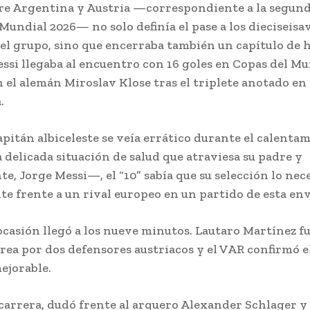
tre Argentina y Austria —correspondiente a la segund
Mundial 2026— no solo definía el pase a los dieciseisav
del grupo, sino que encerraba también un capítulo de h
ssi llegaba al encuentro con 16 goles en Copas del M
 el alemán Miroslav Klose tras el triplete anotado en 
.
pitán albiceleste se veía errático durante el calent
a delicada situación de salud que atraviesa su padre y
e, Jorge Messi—, el “10” sabía que su selección lo nece
te frente a un rival europeo en un partido de esta en
ocasión llegó a los nueve minutos. Lautaro Martínez f
rea por dos defensores austriacos y el VAR confirmó e
ejorable.
carrera, dudó frente al arquero Alexander Schlager y 