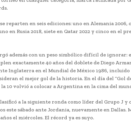
 torneo en cualquier categoría, marca ratificada por 
ds.
 se reparten en seis ediciones: uno en Alemania 2006, 
 uno en Rusia 2018, siete en Qatar 2022 y cinco en el pr
rgó además con un peso simbólico difícil de ignorar: e
mplen exactamente 40 años del doblete de Diego Arm
te Inglaterra en el Mundial de México 1986, incluido 
deran el mejor gol de la historia. En el día del “Gol del
la 10 volvió a colocar a Argentina en la cima del mun
asificó a la siguiente ronda como líder del Grupo J y 
os este sábado ante Jordania, nuevamente en Dallas. 
años el miércoles. El récord ya es suyo.