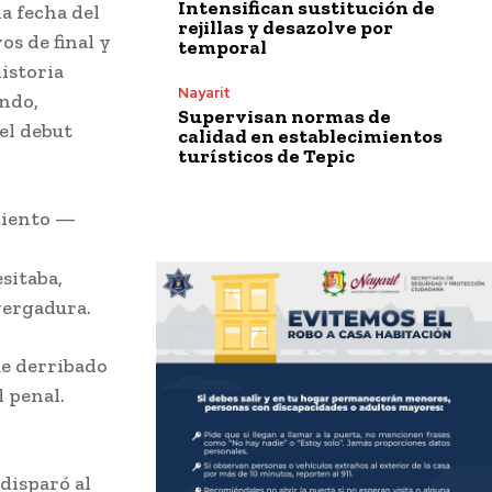
Intensifican sustitución de
a fecha del
rejillas y desazolve por
os de final y
temporal
istoria
Nayarit
undo,
Supervisan normas de
el debut
calidad en establecimientos
turísticos de Tepic
amiento —
sitaba,
vergadura.
ue derribado
l penal.
disparó al