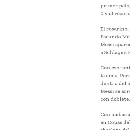
primer palo,
0 y el récor
El rosarino,
Facundo Med
Messi aparec
a Schlager. 
Con ese tant
la cima. Per
dentro del á
Messi se arr
con doblete.
Con ambas a
en Copas de