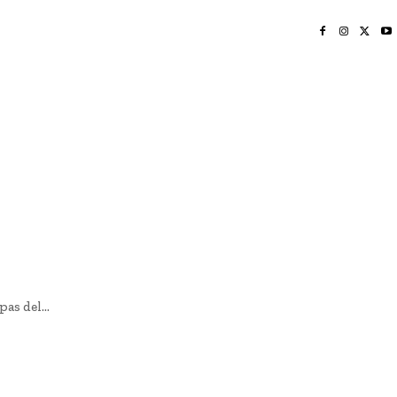
INICIO
NAYARIT
NACIONAL
POLICIACA
OPINIÓN
DEPORTES
EDICIÓN IMPRESA
SOCIALES
MERIDIANO VALLARTA
as del...