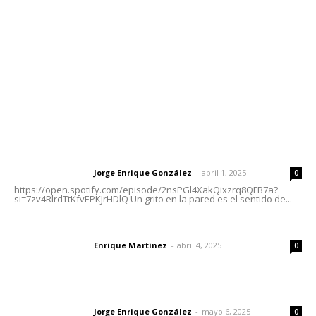
Tels. 3112143809 | 3112103211
Oficinas Generales: Av. Independencia #355, Tepic,
Nayarit
Letras del Director
Letras del director | Un grito en la pared
Jorge Enrique González
-
abril 1, 2025
Letras del director
0
https://open.spotify.com/episode/2nsPGl4XakQixzrq8QFB7a?
si=7zv4RlrdTtKfvEPKJrHDlQ Un grito en la pared es el sentido de...
El peatón y la ciudad
Enrique Martínez
-
abril 4, 2025
Letras del director
0
Las vacas de Huajimic
Jorge Enrique González
-
mayo 6, 2025
Letras del director
0