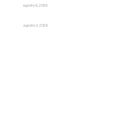
NAYARIT
agosto 6, 2026
Las razones y los días por definir
OPINIÓN
agosto 3, 2026
Archivo mensual
agosto 2026
julio 2026
junio 2026
mayo 2026
abril 2026
marzo 2026
© 2024 Meridiano.mx - Todos los derechos reservados