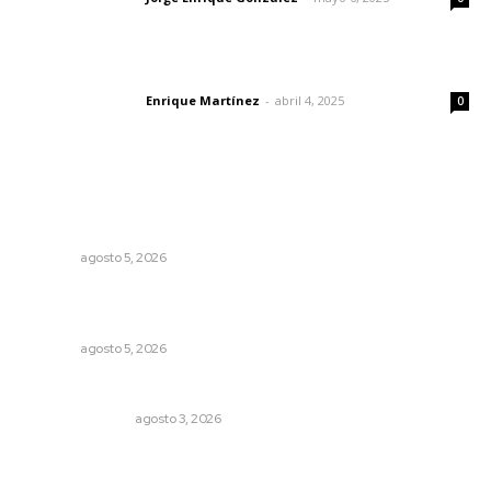
El peatón y la ciudad
Enrique Martínez
-
abril 4, 2025
Letras del director
0
Lo más popular
Regresa guerrero de estilo Ixtlán del Río que estuvo
exhibido en el Met de Nueva York
NAYARIT
agosto 5, 2026
Reafirma DIF Nayarit atención directa a comunidades
vulnerables
NAYARIT
agosto 5, 2026
Edición impresa 03 de agosto de 2026
EDICIÓN IMPRESA
agosto 3, 2026
Lanzan recomendaciones para reforzar la seguridad en
comercios de Nayarit