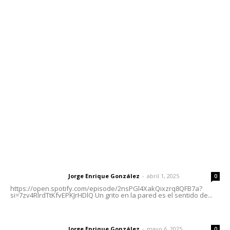
Contáctanos
meridianoredacción@gmail.com
Tels. 3112143809 | 3112103211
Oficinas Generales: Av. Independencia #355, Tepic,
Nayarit
Letras del Director
Letras del director | Un grito en la pared
Jorge Enrique González
-
abril 1, 2025
Letras del director
0
https://open.spotify.com/episode/2nsPGl4XakQixzrq8QFB7a?
si=7zv4RlrdTtKfvEPKJrHDlQ Un grito en la pared es el sentido de...
Las vacas de Huajimic
Jorge Enrique González
-
mayo 6, 2025
Letras del director
0