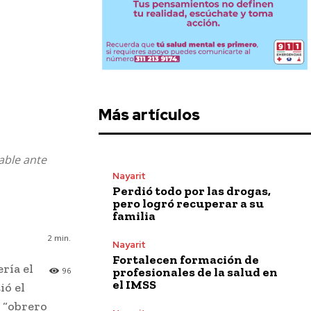
Más artículos
able ante
Nayarit
Perdió todo por las drogas,
pero logró recuperar a su
familia
2
min.
Nayarit
Fortalecen formación de
ría el
profesionales de la salud en
96
el IMSS
ió el
n “obrero