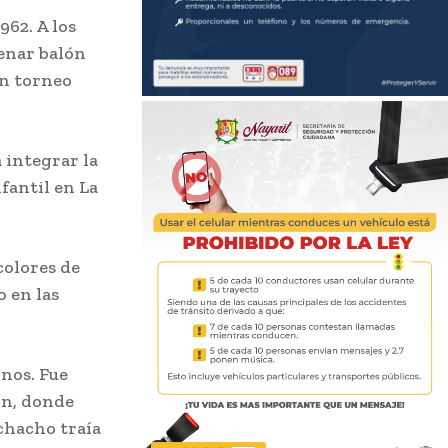
962. A los
renar balón
un torneo
 integrar la
fantil en La
colores de
o en las
inos. Fue
ón, donde
chacho traía