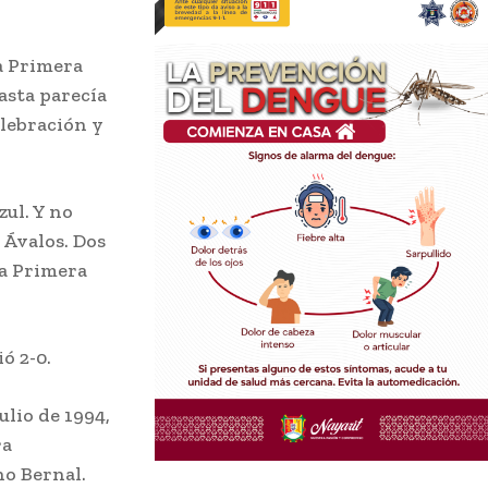
 a Primera
hasta parecía
elebración y
zul. Y no
 Ávalos. Dos
la Primera
ó 2-0.
ulio de 1994,
ra
o Bernal.