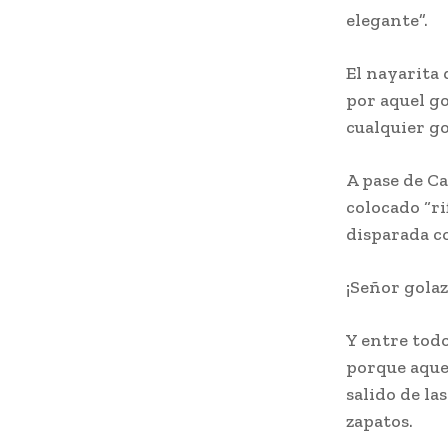
elegante”.
El nayarita
por aquel go
cualquier go
A pase de Ca
colocado “ri
disparada co
¡Señor gola
Y entre todo
porque aque
salido de la
zapatos.