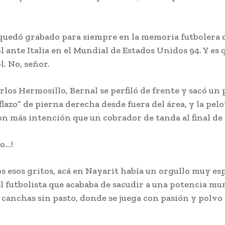
 quedó grabado para siempre en la memoria futbolera
l ante Italia en el Mundial de Estados Unidos 94. Y es 
l. No, señor.
rlos Hermosillo, Bernal se perfiló de frente y sacó un
flazo” de pierna derecha desde fuera del área, y la pelo
n más intención que un cobrador de tanda al final de 
zo…!
s esos gritos, acá en Nayarit había un orgullo muy esp
l futbolista que acababa de sacudir a una potencia mu
s canchas sin pasto, donde se juega con pasión y polvo 