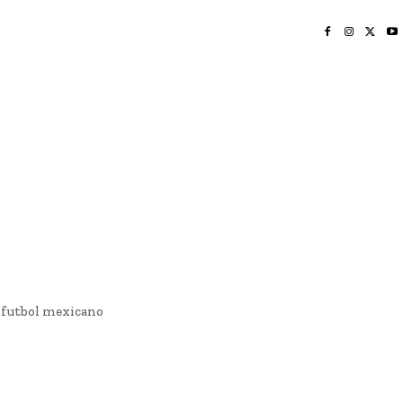
INICIO
NAYARIT
NACIONAL
POLICIACA
OPINIÓN
DEPORTES
EDICIÓN IMPRESA
SOCIALES
MERIDIANO VALLARTA
l futbol mexicano