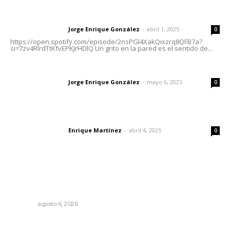
Letras del director | Un grito en la pared
Jorge Enrique González
-
abril 1, 2025
Letras del director
0
https://open.spotify.com/episode/2nsPGl4XakQixzrq8QFB7a?
si=7zv4RlrdTtKfvEPKJrHDlQ Un grito en la pared es el sentido de...
Las vacas de Huajimic
Jorge Enrique González
-
mayo 6, 2025
Letras del director
0
El peatón y la ciudad
Enrique Martínez
-
abril 4, 2025
Letras del director
0
Lo más popular
Lanzan recomendaciones para reforzar la seguridad en
comercios de Nayarit
NAYARIT
agosto 6, 2026
Olimpiadas para convivir, no para competir: gobernador