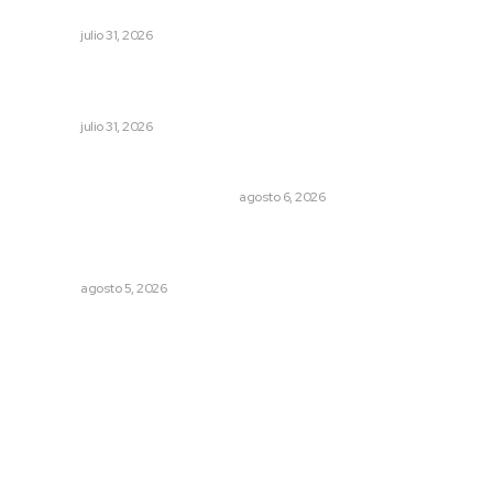
Navarro
NAYARIT
julio 31, 2026
Entregan apoyos para techado en comunidades en Del
Nayar
NAYARIT
julio 31, 2026
Cuando el río suena, ¿quién escucha?
EL ATAQUE DE LOS QUE OBSERVAN
agosto 6, 2026
Explican origen científico de inundaciones en Tepic y
Xalisco
NAYARIT
agosto 5, 2026
Archivo mensual
agosto 2026
julio 2026