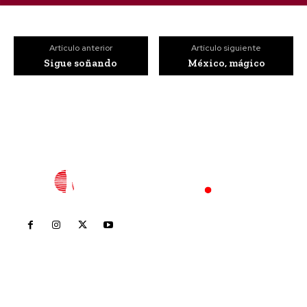
Artículo anterior
Artículo siguiente
Sigue soñando
México, mágico
Inicio
Nayarit
Nacional
Policiaca
Opinión
Deportes
Edición Impresa
Sociales
Meridiano Vallarta