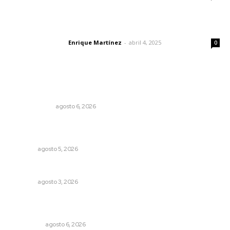
El peatón y la ciudad
Enrique Martínez
-
abril 4, 2025
Letras del director
0
Lo más popular
Eufemismos
OTRAS VOCES
agosto 6, 2026
Triunfa Victorina Morales con el lenguaje milenario de
sus hilos
NAYARIT
agosto 5, 2026
Brillan la cultura y gastronomía de origen en California
NAYARIT
agosto 3, 2026
Mecánico estrella vehículo que acababa de reparar en la
Tepic-Mazatlán
POLICIACA
agosto 6, 2026