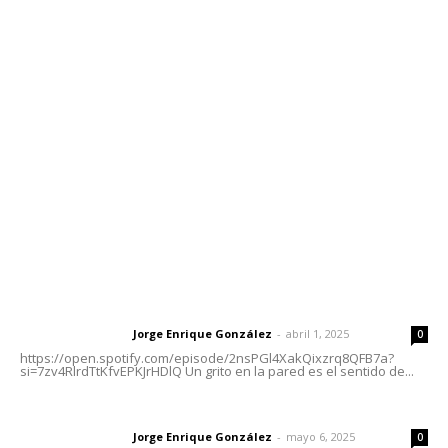
Contáctanos
meridianoredacción@gmail.com
Tels. 3112143809 | 3112103211
Oficinas Generales: Av. Independencia #355, Tepic,
Nayarit
Letras del Director
Letras del director | Un grito en la pared
Jorge Enrique González
-
abril 1, 2025
Letras del director
0
https://open.spotify.com/episode/2nsPGl4XakQixzrq8QFB7a?
si=7zv4RlrdTtKfvEPKJrHDlQ Un grito en la pared es el sentido de...
Las vacas de Huajimic
Jorge Enrique González
-
mayo 6, 2025
Letras del director
0