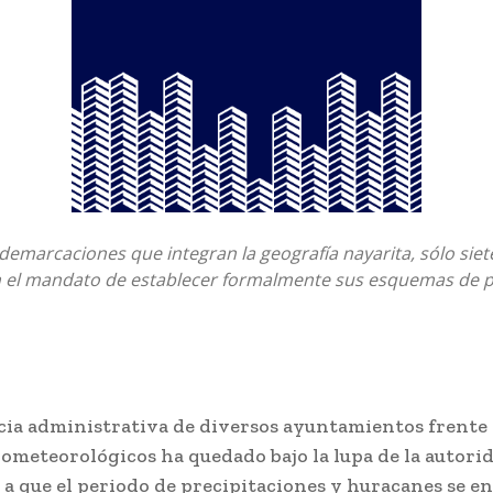
 demarcaciones que integran la geografía nayarita, sólo sie
 el mandato de establecer formalmente sus esquemas de 
cia administrativa de diversos ayuntamientos frente 
rometeorológicos ha quedado bajo la lupa de la autori
e a que el periodo de precipitaciones y huracanes se e