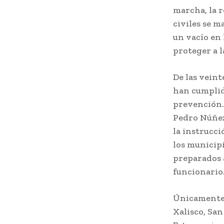
marcha, la r
civiles se m
un vacío en 
proteger a l
De las vein
han cumplid
prevención.
Pedro Núñez
la instrucci
los municipi
preparados 
funcionario
Únicamente 
Xalisco, San