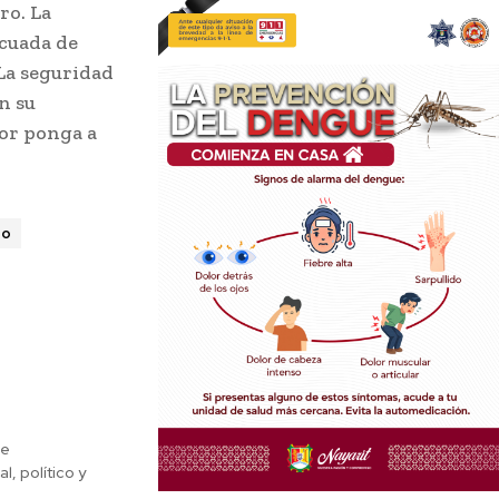
ro. La
ecuada de
 La seguridad
n su
or ponga a
no
de
, político y