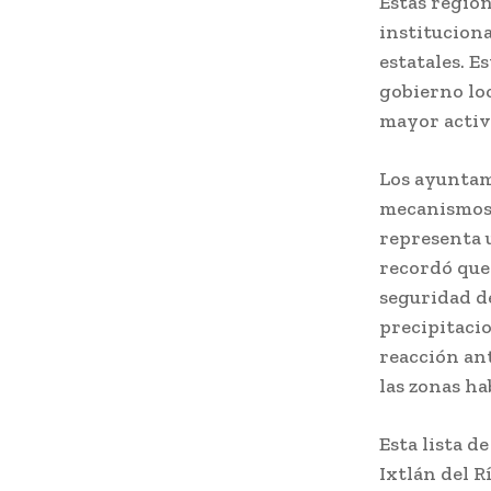
Estas regio
instituciona
estatales. E
gobierno loc
mayor activi
Los ayuntami
mecanismos d
representa 
recordó que
seguridad de
precipitacio
reacción an
las zonas ha
Esta lista d
Ixtlán del R