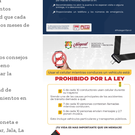
a
entos
ad que cada
los meses de
os consejos
ueno
ar la
ad de
amientos en
poneta e
, Jala, La