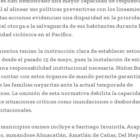
nes han demostrado una mayor capacidad de respuest
l al alinear sus políticas preventivas con los lineami
stas acciones evidencian una disparidad en la priorid
al otorga a la salvaguarda de sus habitantes durante 
dad ciclónica en el Pacífico.
entos tenían la instrucción clara de establecer estos
esde el pasado 15 de mayo, pues la instalación de est
una responsabilidad institucional necesaria. Núñez B
 contar con estos órganos de mando permite garantiz
 las familias nayaritas ante la actual temporada de
nes. La omisión de esta normativa debilita la capacid
te situaciones críticas como inundaciones o desbord
bitacionales.
e municipios omisos incluye a Santiago Ixcuintla, Aca
ío, sumándose Ahuacatlán, Amatlán de Cañas, Del Nayar