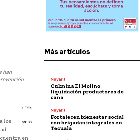
Más artículos
te han
prevención
Nayarit
Culmina El Molino
liquidación productores de
caña
2
min.
Nayarit
Fortalecen bienestar social
a los
con brigadas integrales en
33
Tecuala
dad
ncuentra en