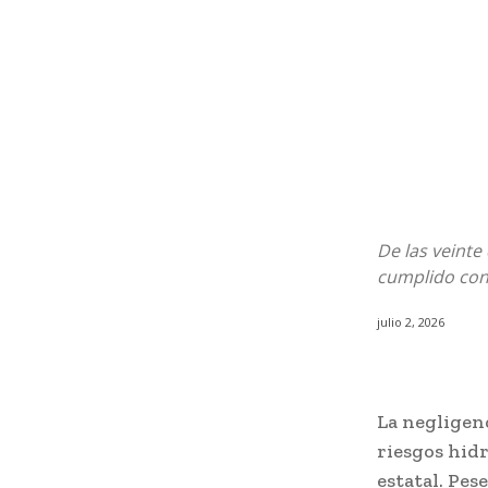
De las veinte
cumplido con
julio 2, 2026
La negligen
riesgos hid
estatal. Pes