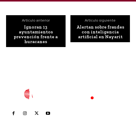
Artículo anterior
Artículo siguiente
Ignoran 13
Alertan sobre fraudes
ayuntamientos
con inteligencia
prevención frente a
artificial en Nayarit
huracanes
Inicio
Nayarit
Nacional
Policiaca
Opinión
Deportes
Edición Impresa
Sociales
Meridiano Vallarta