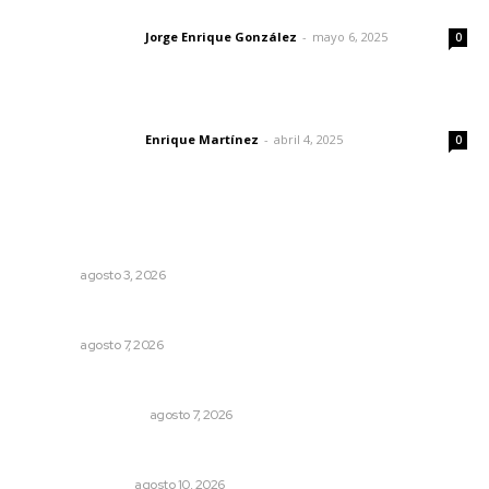
Las vacas de Huajimic
Jorge Enrique González
-
mayo 6, 2025
Letras del director
0
El peatón y la ciudad
Enrique Martínez
-
abril 4, 2025
Letras del director
0
Lo más popular
Fortalecen infraestructura de salud
NAYARIT
agosto 3, 2026
Concluye registro de fichas para la UT
NAYARIT
agosto 7, 2026
Resumen Semanal de Noticias
MONITOR POLÍTICO
agosto 7, 2026
El acenso y el descenso
SENTIDO COMÚN
agosto 10, 2026