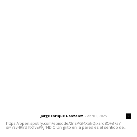
Contáctanos
meridianoredacción@gmail.com
Tels. 3112143809 | 3112103211
Oficinas Generales: Av. Independencia #355, Tepic,
Nayarit
Letras del Director
Letras del director | Un grito en la pared
Jorge Enrique González
-
abril 1, 2025
Letras del director
0
https://open.spotify.com/episode/2nsPGl4XakQixzrq8QFB7a?
si=7zv4RlrdTtKfvEPKJrHDlQ Un grito en la pared es el sentido de...