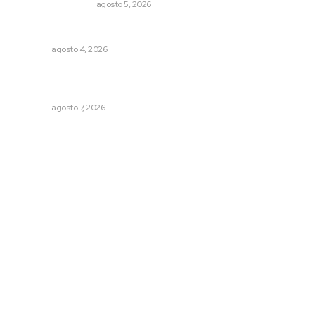
MONITOR POLÍTICO
agosto 5, 2026
Nayarit, en alerta por los accidentes viales
NAYARIT
agosto 4, 2026
Promueven ruta deportiva y ecoturismo en la Sierra del
Café
NAYARIT
agosto 7, 2026
Archivo mensual
agosto 2026
julio 2026
junio 2026
mayo 2026
abril 2026
marzo 2026