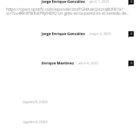
Jorge Enrique González
-
abril 1, 2025
Letras del director
0
https://open.spotify.com/episode/2nsPGl4XakQixzrq8QFB7a?
si=7zv4RlrdTtKfvEPKJrHDlQ Un grito en la pared es el sentido de...
Las vacas de Huajimic
Jorge Enrique González
-
mayo 6, 2025
Letras del director
0
El peatón y la ciudad
Enrique Martínez
-
abril 4, 2025
Letras del director
0
Lo más popular
Buscan sanar suelos cansados en el norte de Nayarit
NAYARIT
agosto 5, 2026
Alertan sobre riesgos de acoso en redes sociales
NAYARIT
agosto 6, 2026
Ráfagas citadinas