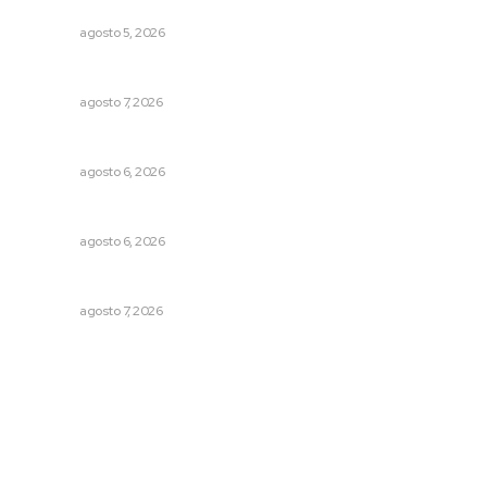
Buscan sanar suelos cansados en el norte de Nayarit
NAYARIT
agosto 5, 2026
Honran el legado del maestro Mariano Valadez Navarro
NAYARIT
agosto 7, 2026
Plantarán en Nayarit miles de árboles
NAYARIT
agosto 6, 2026
Celebrarán feria de lenguas indígenas
NAYARIT
agosto 6, 2026
Capacitan para respaldar la lactancia materna
NAYARIT
agosto 7, 2026
Archivo mensual
agosto 2026