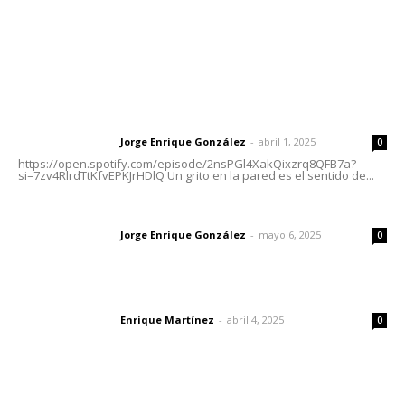
Letras del Director
Letras del director | Un grito en la pared
Jorge Enrique González
-
abril 1, 2025
Letras del director
0
https://open.spotify.com/episode/2nsPGl4XakQixzrq8QFB7a?
si=7zv4RlrdTtKfvEPKJrHDlQ Un grito en la pared es el sentido de...
Las vacas de Huajimic
Jorge Enrique González
-
mayo 6, 2025
Letras del director
0
El peatón y la ciudad
Enrique Martínez
-
abril 4, 2025
Letras del director
0
Lo más popular