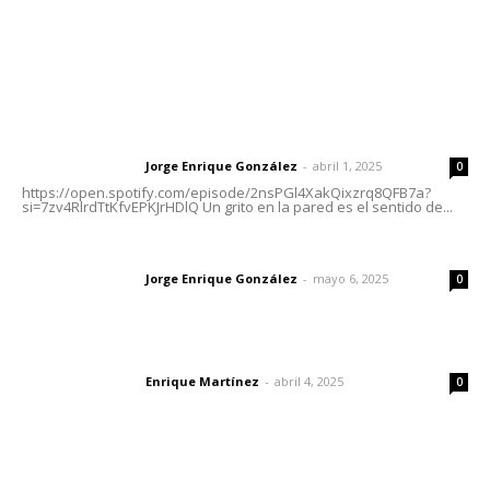
Letras del Director
Letras del director | Un grito en la pared
Jorge Enrique González
-
abril 1, 2025
Letras del director
0
https://open.spotify.com/episode/2nsPGl4XakQixzrq8QFB7a?
si=7zv4RlrdTtKfvEPKJrHDlQ Un grito en la pared es el sentido de...
Las vacas de Huajimic
Jorge Enrique González
-
mayo 6, 2025
Letras del director
0
El peatón y la ciudad
Enrique Martínez
-
abril 4, 2025
Letras del director
0
Lo más popular
MORENA Nacional llama a aspirantes nayaritas