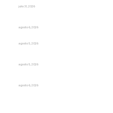
NAYARIT
julio 31, 2026
Culpa Jalisco a Nayarit por falla del transporte
integrado
NAYARIT
agosto 6, 2026
Prohibirán celulares en escuelas de Nayarit
NAYARIT
agosto 5, 2026
Recuperan milenario sello ritual de la cultura Aztatlán en
Nayarit
NAYARIT
agosto 5, 2026
Lanzan recomendaciones para reforzar la seguridad en
comercios de Nayarit
NAYARIT
agosto 6, 2026
Archivo mensual