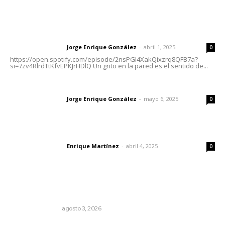
Letras del Director
Letras del director | Un grito en la pared
Jorge Enrique González
-
abril 1, 2025
Letras del director
0
https://open.spotify.com/episode/2nsPGl4XakQixzrq8QFB7a?
si=7zv4RlrdTtKfvEPKJrHDlQ Un grito en la pared es el sentido de...
Las vacas de Huajimic
Jorge Enrique González
-
mayo 6, 2025
Letras del director
0
El peatón y la ciudad
Enrique Martínez
-
abril 4, 2025
Letras del director
0
Lo más popular
Edición impresa 03 de agosto de 2026
EDICIÓN IMPRESA
agosto 3, 2026