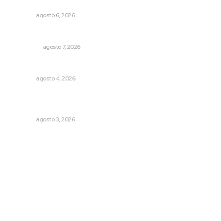
Alertan sobre riesgos de acoso en redes sociales
NAYARIT
agosto 6, 2026
Detienen al exgobernador de Guerrero, Ángel Aguirre
NACIONAL
agosto 7, 2026
Analizan impacto de adicciones en la salud mental
NAYARIT
agosto 4, 2026
Fortalecen formación de profesionales de la salud en el
IMSS
NAYARIT
agosto 3, 2026
Archivo mensual
agosto 2026
julio 2026
junio 2026