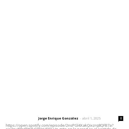
Inicio
Nayarit
Nacional
Policiaca
Opinión
Deportes
Edición Impresa
Sociales
Meridiano Vallarta
Contáctanos
meridianoredacción@gmail.com
Tels. 3112143809 | 3112103211
Oficinas Generales: Av. Independencia #355, Tepic,
Nayarit
Letras del Director
Letras del director | Un grito en la pared
Jorge Enrique González
-
abril 1, 2025
Letras del director
0
https://open.spotify.com/episode/2nsPGl4XakQixzrq8QFB7a?
si=7zv4RlrdTtKfvEPKJrHDlQ Un grito en la pared es el sentido de...