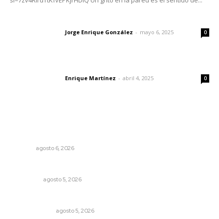
Las vacas de Huajimic
Jorge Enrique González
-
mayo 6, 2025
Letras del director
0
El peatón y la ciudad
Enrique Martínez
-
abril 4, 2025
Letras del director
0
Lo más popular
Recuperan la audición mediante procesadores
cocleares
NAYARIT
agosto 6, 2026
Árboles aplastan casas y camioneta en Tepic
POLICIACA
agosto 5, 2026
La Inteligencia Artificial enfrenta a dos grupos humanos
LA SERPENTINA
agosto 5, 2026