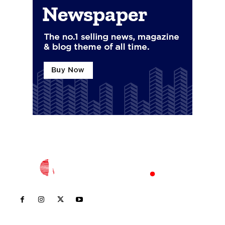
Inicio
Nayarit
Nacional
Policiaca
Opinión
Deportes