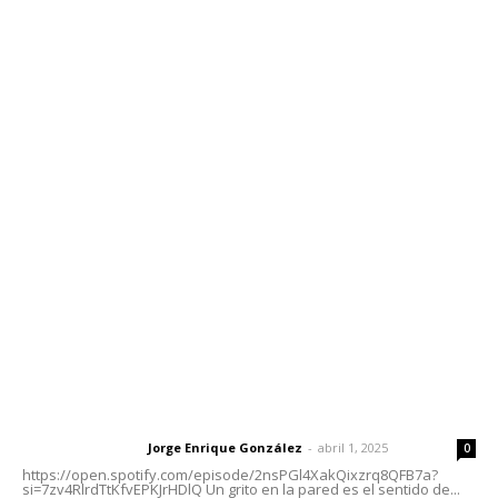
Edición Impresa
Sociales
Meridiano Vallarta
Contáctanos
meridianoredacción@gmail.com
Tels. 3112143809 | 3112103211
Oficinas Generales: Av. Independencia #355, Tepic,
Nayarit
Letras del Director
Letras del director | Un grito en la pared
Jorge Enrique González
-
abril 1, 2025
Letras del director
0
https://open.spotify.com/episode/2nsPGl4XakQixzrq8QFB7a?
si=7zv4RlrdTtKfvEPKJrHDlQ Un grito en la pared es el sentido de...