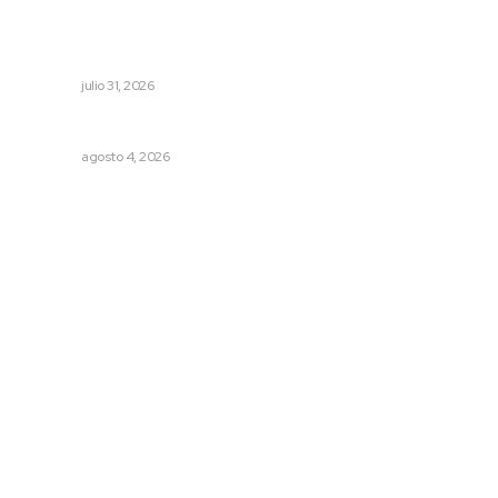
Brinda el DIF asistencia alimentaria en las Olimpiadas de
Oro 2026
NAYARIT
julio 31, 2026
Llueve menos durante inicio de temporal
NAYARIT
agosto 4, 2026
Archivo mensual
agosto 2026
julio 2026
junio 2026
mayo 2026
abril 2026
marzo 2026