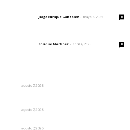
Las vacas de Huajimic
Jorge Enrique González
-
mayo 6, 2025
Letras del director
0
El peatón y la ciudad
Enrique Martínez
-
abril 4, 2025
Letras del director
0
Lo más popular
Impulsan detección de cáncer cervicouterino con
unidades móviles de salud
NAYARIT
agosto 7, 2026
Recupera la CONDUSEF 17.8 millones de pesos a favor
de usuarios financieros
NAYARIT
agosto 7, 2026
Preparan cooperativistas zafra camaronera
NAYARIT
agosto 7, 2026