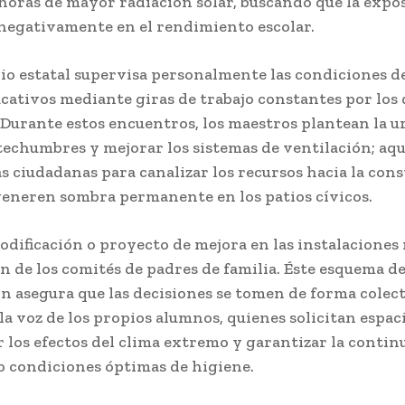
horas de mayor radiación solar, buscando que la expos
negativamente en el rendimiento escolar.
io estatal supervisa personalmente las condiciones de
ucativos mediante giras de trabajo constantes por los
 Durante estos encuentros, los maestros plantean la u
techumbres y mejorar los sistemas de ventilación; aq
 ciudadanas para canalizar los recursos hacia la con
eneren sombra permanente en los patios cívicos.
dificación o proyecto de mejora en las instalaciones 
n de los comités de padres de familia. Éste esquema d
n asegura que las decisiones se tomen de forma colect
a voz de los propios alumnos, quienes solicitan espac
 los efectos del clima extremo y garantizar la contin
jo condiciones óptimas de higiene.