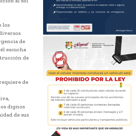
ición al sol
 los
 diversos
rgencia de
uél escucha
strucción de
requiere de
e
iva,
ios dignos
uidad de sus