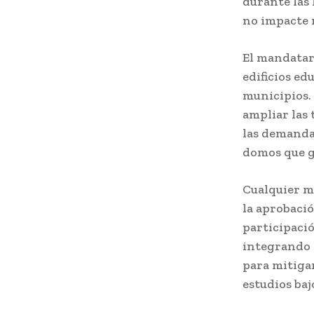
durante las 
no impacte 
El mandatar
edificios ed
municipios.
ampliar las 
las demandas
domos que g
Cualquier mo
la aprobació
participació
integrando l
para mitigar
estudios ba