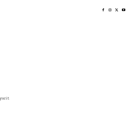
INICIO
NAYARIT
NACIONAL
POLICIACA
OPINIÓN
DEPORTES
EDICIÓN IMPRESA
SOCIALES
MERIDIANO VALLARTA
yarit