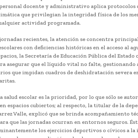
 personal docente y administrativo aplica protocolos 
imática que privilegian la integridad física de los m
ualquier actividad programada.
 jornadas recientes, la atención se concentra princip
escolares con deficiencias históricas en el acceso al ag
pacios, la Secretaría de Educación Pública del Estado
ra asegurar que el líquido vital no falte, gestionando
rios que impidan cuadros de deshidratación severa en
ritas.
a salud escolar es la prioridad, por lo que sólo se auto
en espacios cubiertos; al respecto, la titular de la dep
rrez Valle, explicó que se brinda acompañamiento téc
para que las jornadas ocurran en entornos seguros. És
minantemente los ejercicios deportivos o cívicos a la