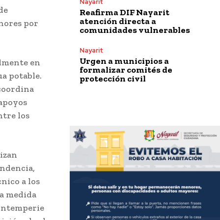
Nayarit
de
Reafirma DIF Nayarit
atención directa a
enores por
comunidades vulnerables
Nayarit
Urgen a municipios a
almente en
formalizar comités de
ua potable.
protección civil
 coordina
 apoyos
tre los
rizan
endencia,
nico a los
ta medida
 intemperie