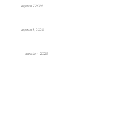
NAYARIT
agosto 7, 2026
Explican origen científico de inundaciones en Tepic y
Xalisco
NAYARIT
agosto 5, 2026
Leyendas del Futbol mexicano integran serie de billetes
conmemorativos presentados por Lotería Nacional
NACIONAL
agosto 4, 2026
Archivo mensual
agosto 2026
julio 2026
junio 2026
mayo 2026
abril 2026