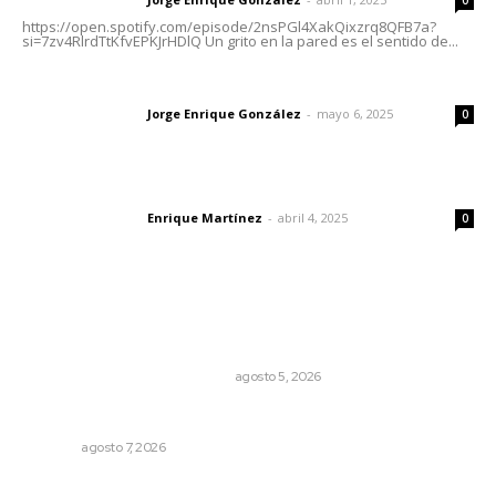
https://open.spotify.com/episode/2nsPGl4XakQixzrq8QFB7a?
si=7zv4RlrdTtKfvEPKJrHDlQ Un grito en la pared es el sentido de...
Las vacas de Huajimic
Jorge Enrique González
-
mayo 6, 2025
Letras del director
0
El peatón y la ciudad
Enrique Martínez
-
abril 4, 2025
Letras del director
0
Lo más popular
El Google Maps del Porfiriato: así conocieron México
miles de niños hace más de un siglo
LA HISTORIA TAMBIÉN ES NOTICIA
agosto 5, 2026
Rehabilitan infraestructura de preparatorias de la UAN
NAYARIT
agosto 7, 2026
Ofertan mil 500 plazas en Feria de Empleo Juvenil