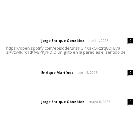
Letras del Director
Letras del director | Un grito en la pared
Jorge Enrique González
-
abril 1, 2025
Letras del director
0
https://open.spotify.com/episode/2nsPGl4XakQixzrq8QFB7a?
si=7zv4RlrdTtKfvEPKJrHDlQ Un grito en la pared es el sentido de...
El peatón y la ciudad
Enrique Martínez
-
abril 4, 2025
Letras del director
0
Las vacas de Huajimic
Jorge Enrique González
-
mayo 6, 2025
Letras del director
0
Lo más popular
Préstamos para negocios: qué son y cuándo tienen
sentido