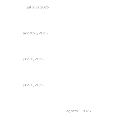
NACIONAL
julio 30, 2026
Modernizan infraestructura para la comercialización del
maíz nayarita
NAYARIT
agosto 6, 2026
Invierten 340 millones de pesos en conservación de
carreteras federales
NAYARIT
julio 31, 2026
Brinda el DIF asistencia alimentaria en las Olimpiadas de
Oro 2026
NAYARIT
julio 31, 2026
El Google Maps del Porfiriato: así conocieron México
miles de niños hace más de un siglo
LA HISTORIA TAMBIÉN ES NOTICIA
agosto 5, 2026
Archivo mensual