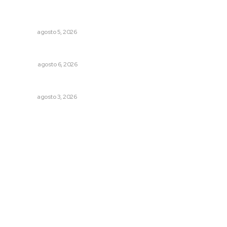
Instalan módulo de atención contra adicciones en plaza
principal
NAYARIT
agosto 5, 2026
El ’68 y evolución de la democracia
OPINIÓN
agosto 6, 2026
Entregan nuevo domo escolar en San Juan de Abajo
NAYARIT
agosto 3, 2026
Archivo mensual
agosto 2026
julio 2026
junio 2026
mayo 2026
abril 2026