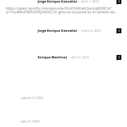
Jorge Enrique González
-
abril 1, 2025
Letras del director
0
https://open.spotify.com/episode/2nsPGl4XakQixzrq8QFB7a?
si=7zv4RlrdTtKfvEPKJrHDlQ Un grito en la pared es el sentido de...
Las vacas de Huajimic
Jorge Enrique González
-
mayo 6, 2025
Letras del director
0
El peatón y la ciudad
Enrique Martínez
-
abril 4, 2025
Letras del director
0
Lo más popular
Promueven saberes ancestrales en la ruta Potrero
Tradicional
NAYARIT
agosto 3, 2026
Entregan apoyos para techado en comunidades en Del
Nayar
NAYARIT
julio 31, 2026