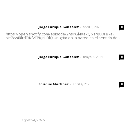
Letras del Director
Letras del director | Un grito en la pared
Jorge Enrique González
-
abril 1, 2025
Letras del director
0
https://open.spotify.com/episode/2nsPGl4XakQixzrq8QFB7a?
si=7zv4RlrdTtKfvEPKJrHDlQ Un grito en la pared es el sentido de...
Las vacas de Huajimic
Jorge Enrique González
-
mayo 6, 2025
Letras del director
0
El peatón y la ciudad
Enrique Martínez
-
abril 4, 2025
Letras del director
0
Lo más popular
El crimen organizado nos daña
OPINIÓN
agosto 4, 2026