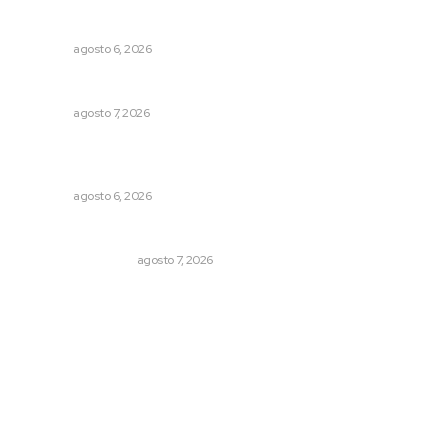
Lanzan recomendaciones para reforzar la seguridad en
comercios de Nayarit
NAYARIT
agosto 6, 2026
Capacitan para respaldar la lactancia materna
NAYARIT
agosto 7, 2026
Modernizan infraestructura para la comercialización del
maíz nayarita
NAYARIT
agosto 6, 2026
Resumen Semanal de Noticias
MONITOR POLÍTICO
agosto 7, 2026
Archivo mensual
agosto 2026
julio 2026