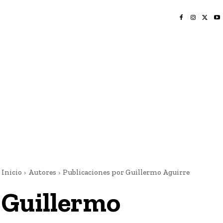
INICIO
NAYARIT
NACIONAL
POLICIACA
OPINIÓN
DEPORTES
EDICIÓN IMPRESA
SOCIALES
MERIDIANO VALLARTA
Inicio
Autores
Publicaciones por Guillermo Aguirre
Guillermo