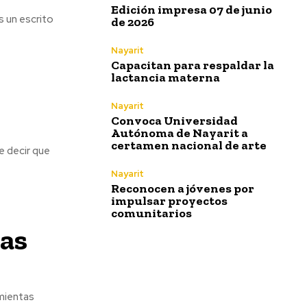
Edición impresa 07 de junio
s un escrito
de 2026
Nayarit
Capacitan para respaldar la
lactancia materna
Nayarit
Convoca Universidad
Autónoma de Nayarit a
certamen nacional de arte
e decir que
Nayarit
Reconocen a jóvenes por
impulsar proyectos
comunitarios
las
amientas