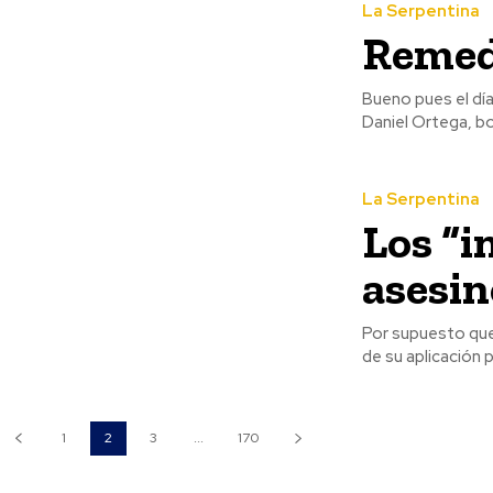
La Serpentina
Remedi
Bueno pues el día
Daniel Ortega, bor
La Serpentina
Los “i
asesin
Por supuesto que
de su aplicación 
1
2
3
...
170