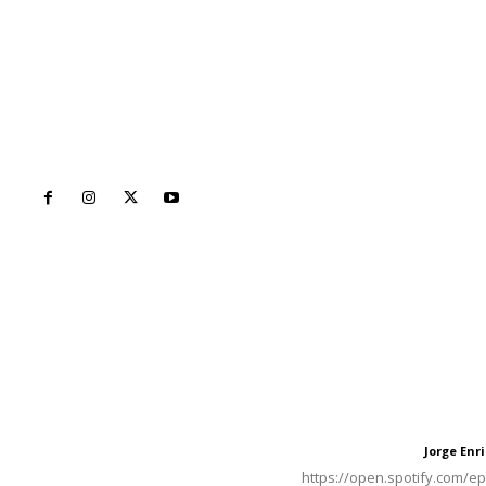
Inicio
Nayarit
Naciona
Contáctanos
Letras del Di
meridianoredacción@gmail.com
Letras del director
Jorge En
Letras del director
Tels. 3112143809 | 3112103211
https://open.spotify.com/