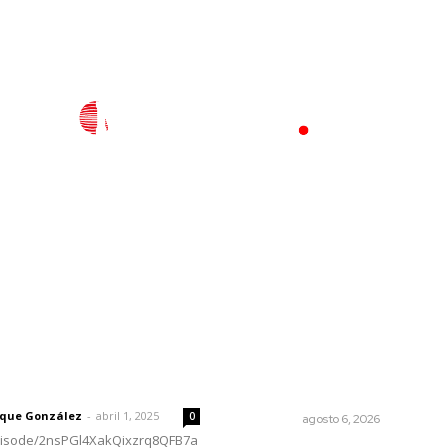
l
Policiaca
Opinión
Deportes
Edición Impresa
S
rector
Lo más popular
El ’68 y evolución de la
 | Un grito en la pared
democracia
rique González
-
abril 1, 2025
0
OPINIÓN
agosto 6, 2026
episode/2nsPGl4XakQixzrq8QFB7a