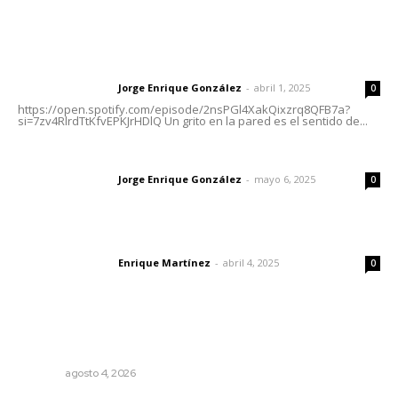
Letras del Director
Letras del director | Un grito en la pared
Jorge Enrique González
-
abril 1, 2025
Letras del director
0
https://open.spotify.com/episode/2nsPGl4XakQixzrq8QFB7a?
si=7zv4RlrdTtKfvEPKJrHDlQ Un grito en la pared es el sentido de...
Las vacas de Huajimic
Jorge Enrique González
-
mayo 6, 2025
Letras del director
0
El peatón y la ciudad
Enrique Martínez
-
abril 4, 2025
Letras del director
0
Lo más popular
Analizan impacto de adicciones en la salud mental
NAYARIT
agosto 4, 2026