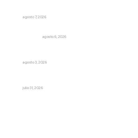
Fortalecen bienestar social con brigadas integrales en
Tecuala
NAYARIT
agosto 7, 2026
Por inseguridad, cero aguacate a Estados Unidos
MONITOR POLÍTICO
agosto 6, 2026
Promueven saberes ancestrales en la ruta Potrero
Tradicional
NAYARIT
agosto 3, 2026
Promueve Juventino el legado Wixárika en Ciudad de
las Artes
NAYARIT
julio 31, 2026
Archivo mensual
agosto 2026