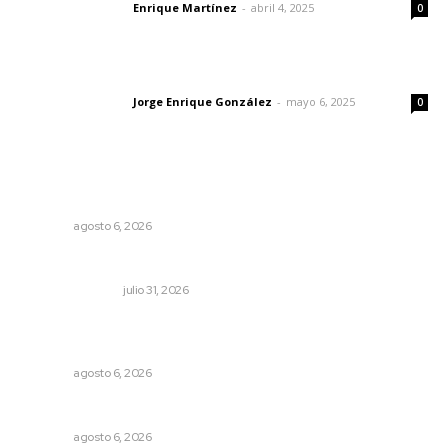
Enrique Martínez
-
abril 4, 2025
Letras del director
0
Las vacas de Huajimic
Jorge Enrique González
-
mayo 6, 2025
Letras del director
0
Lo más popular
Premian a niños con recorrido cultural en San Blas
NAYARIT
agosto 6, 2026
Edición impresa 01 de agosto de 2026
EDICIÓN IMPRESA
julio 31, 2026
Inician acciones de prevención ante presencia de
cocodrilos
NAYARIT
agosto 6, 2026
Celebrarán feria de lenguas indígenas
NAYARIT
agosto 6, 2026