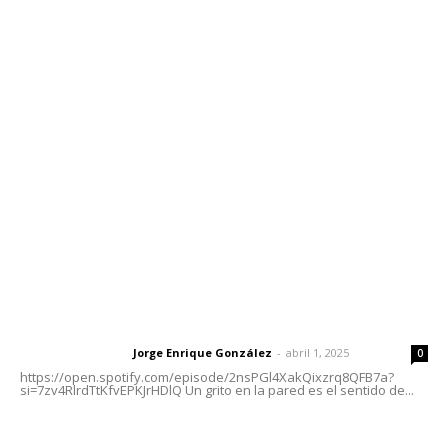
Contáctanos
meridianoredacción@gmail.com
Tels. 3112143809 | 3112103211
Oficinas Generales: Av. Independencia #355, Tepic,
Nayarit
Letras del Director
Letras del director | Un grito en la pared
Jorge Enrique González
-
abril 1, 2025
Letras del director
0
https://open.spotify.com/episode/2nsPGl4XakQixzrq8QFB7a?
si=7zv4RlrdTtKfvEPKJrHDlQ Un grito en la pared es el sentido de...
El peatón y la ciudad