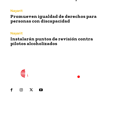
Nayarit
Promueven igualdad de derechos para
personas con discapacidad
Nayarit
Instalarán puntos de revisión contra
pilotos alcoholizados
Inicio
Nayarit
Nacional
Policiaca
Opinión
Deportes
Edición Impresa
Sociales
Meridiano Vallarta