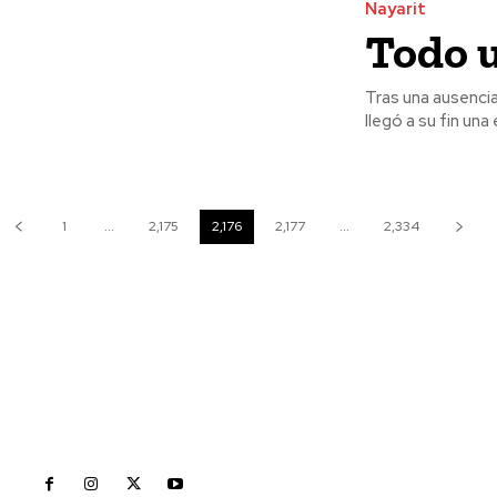
Nayarit
Todo u
Tras una ausencia
llegó a su fin una 
1
...
2,175
2,176
2,177
...
2,334