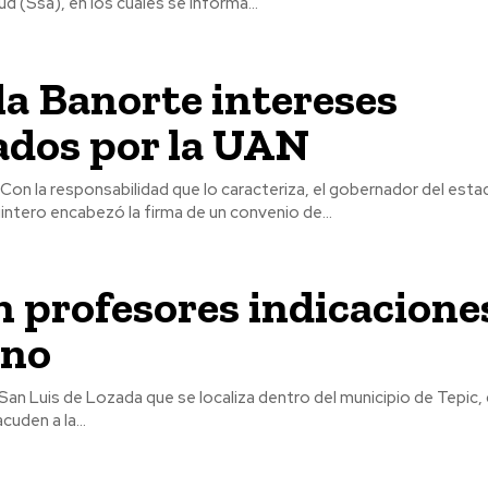
ud (Ssa), en los cuales se informa...
a Banorte intereses
ados por la UAN
l
ntero encabezó la firma de un convenio de...
 profesores indicacione
rno
San Luis de Lozada que se localiza dentro del municipio de Tepic
cuden a la...