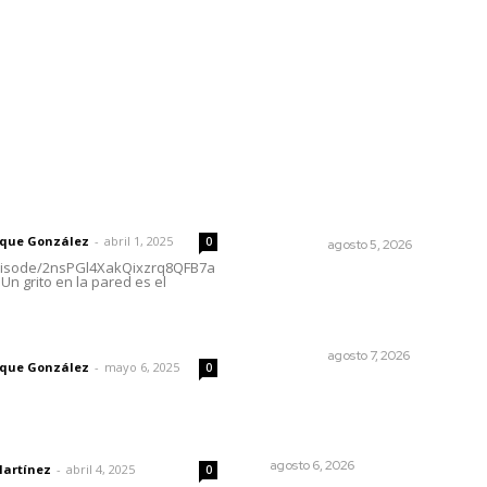
l
Policiaca
Opinión
Deportes
Edición Impresa
S
rector
Lo más popular
Perdió todo por las drogas,
 | Un grito en la pared
pero logró recuperar a su fa
rique González
-
abril 1, 2025
0
NAYARIT
agosto 5, 2026
episode/2nsPGl4XakQixzrq8QFB7a
Un grito en la pared es el
Desconfío de las policías
municipales: gobernador
Navarro
imic
NAYARIT
agosto 7, 2026
rique González
-
mayo 6, 2025
0
Cuando el río suena, ¿quién
escucha?
dad
EL ATAQUE DE LOS QUE OBSERVAN
agosto 6, 2026
Martínez
-
abril 4, 2025
0