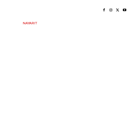
INICIO
NAYARIT
NACIONAL
POLICIACA
OPINIÓN
DEPORTES
EDICIÓN IMPRESA
SOCIALES
MERIDIANO VALLARTA