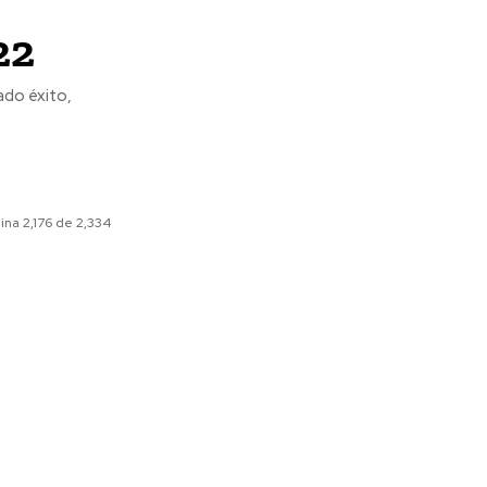
22
ado éxito,
ina 2,176 de 2,334