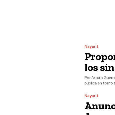
Nayarit
Propo
los si
Por Arturo Guerrero Con el propósito de que se expongan argumentos de f
pública en torno a
Nayarit
Anunci