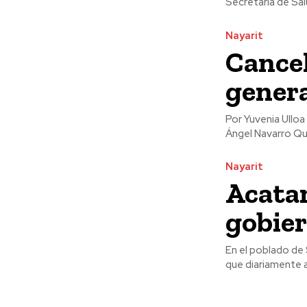
Secretaría de Sal
Nayarit
Cancel
gener
Por Yuvenia Ulloa Con la responsabilidad que lo caracteriza, el gobernador del estado, Migue
Ángel Navarro Qui
Nayarit
Acatan
gobie
En el poblado de 
que diariamente a