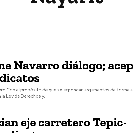
ne Navarro diálogo; ace
ndicatos
orma abierta y
 la Ley de Derechos y...
an eje carretero Tepic-