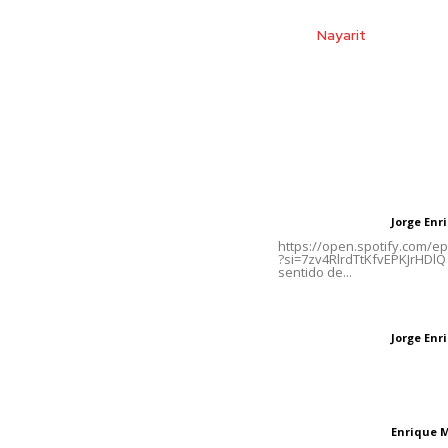
Inicio
Nayarit
Naciona
Contáctanos
Letras del Di
meridianoredacción@gmail.com
Letras del director
Jorge En
Letras del director
Tels. 3112143809 | 3112103211
https://open.spotify.com/
?si=7zv4RlrdTtKfvEPKJrHDlQ 
sentido de...
Oficinas Generales: Av.
Independencia #355, Tepic,
Las vacas de Huaj
Nayarit
Jorge En
Letras del director
El peatón y la ciu
Enrique 
Letras del director