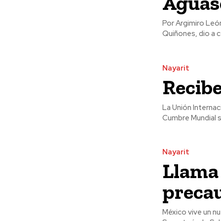
Aguas
Por Argimiro León El director General del Centro SICT en Nayarit, Marco Antonio Fi
Quiñones, dio a c
Nayarit
Recib
La Unión Interna
Cumbre Mundial so
Nayarit
Llama
precau
México vive un n