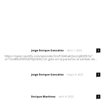
Oficinas Generales: Av. Independencia #355, Tepic,
Nayarit
Letras del Director
Letras del director | Un grito en la pared
Jorge Enrique González
-
abril 1, 2025
Letras del director
0
https://open.spotify.com/episode/2nsPGl4XakQixzrq8QFB7a?
si=7zv4RlrdTtKfvEPKJrHDlQ Un grito en la pared es el sentido de...
Las vacas de Huajimic
Jorge Enrique González
-
mayo 6, 2025
Letras del director
0
El peatón y la ciudad
Enrique Martínez
-
abril 4, 2025
Letras del director
0