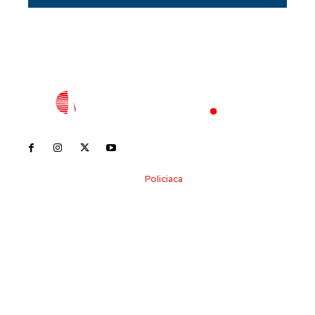
Inicio
Nayarit
Nacional
Policiaca
Opinión
Deportes
Edición Impresa
Sociales
Meridiano Vallarta
Contáctanos
meridianoredacción@gmail.com
Tels. 3112143809 | 3112103211