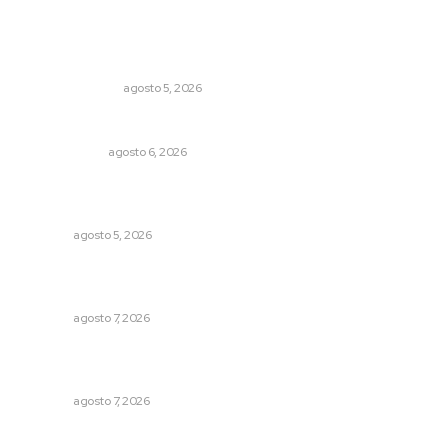
Lo más popular
Edición impresa 05 de agosto de 2026
EDICIÓN IMPRESA
agosto 5, 2026
El cuchillo usado como cuchara
OTRAS VOCES
agosto 6, 2026
Regresa guerrero de estilo Ixtlán del Río que estuvo
exhibido en el Met de Nueva York
NAYARIT
agosto 5, 2026
Fortalecen participación social en el Sistema de Radio y
Televisión
NAYARIT
agosto 7, 2026
Promueven ruta deportiva y ecoturismo en la Sierra del
Café
NAYARIT
agosto 7, 2026