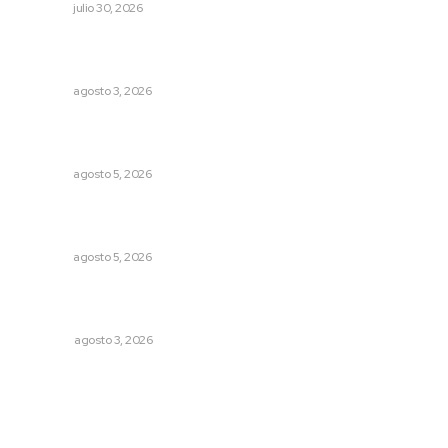
NAYARIT
julio 30, 2026
Tras operativo, el CEDE busca protección de justicia
federal
NAYARIT
agosto 3, 2026
Triunfa Victorina Morales con el lenguaje milenario de
sus hilos
NAYARIT
agosto 5, 2026
Instalan módulo de atención contra adicciones en plaza
principal
NAYARIT
agosto 5, 2026
El ser humano ―vivo y difunto― es como un soplo,
como una sombra que pasa
OPINIÓN
agosto 3, 2026
Archivo mensual