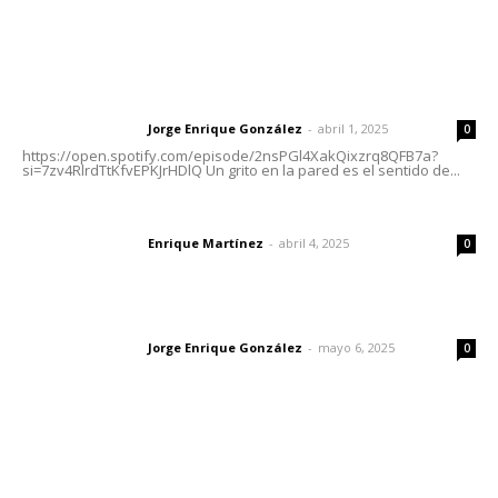
Letras del Director
Letras del director | Un grito en la pared
Jorge Enrique González
-
abril 1, 2025
Letras del director
0
https://open.spotify.com/episode/2nsPGl4XakQixzrq8QFB7a?
si=7zv4RlrdTtKfvEPKJrHDlQ Un grito en la pared es el sentido de...
El peatón y la ciudad
Enrique Martínez
-
abril 4, 2025
Letras del director
0
Las vacas de Huajimic
Jorge Enrique González
-
mayo 6, 2025
Letras del director
0
Lo más popular
Peligran concesiones de agua para uso agrícola; en
riesgo los cultivos nayaritas