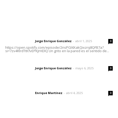
Letras del Director
Letras del director | Un grito en la pared
Jorge Enrique González
-
abril 1, 2025
Letras del director
0
https://open.spotify.com/episode/2nsPGl4XakQixzrq8QFB7a?
si=7zv4RlrdTtKfvEPKJrHDlQ Un grito en la pared es el sentido de...
Las vacas de Huajimic
Jorge Enrique González
-
mayo 6, 2025
Letras del director
0
El peatón y la ciudad
Enrique Martínez
-
abril 4, 2025
Letras del director
0
Lo más popular