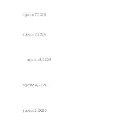
Reconocen a jóvenes por impulsar proyectos
comunitarios
NAYARIT
agosto 7, 2026
Ofertan mil 500 plazas en Feria de Empleo Juvenil
NAYARIT
agosto 7, 2026
Mecánico estrella vehículo que acababa de reparar en la
Tepic-Mazatlán
POLICIACA
agosto 6, 2026
Buen gobierno, buen liderazgo y la amenaza de la
politiquería
OPINIÓN
agosto 4, 2026
Triunfa Victorina Morales con el lenguaje milenario de
sus hilos
NAYARIT
agosto 5, 2026
Archivo mensual