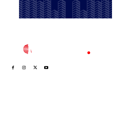
Inicio
Nayarit
Nacional
Policiaca
Opinión
Deportes
Edición Impresa
Sociales
Meridiano Vallarta
Contáctanos
meridianoredacción@gmail.com