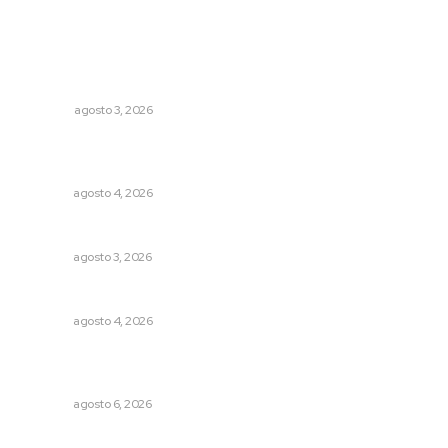
Lo más popular
Más orden en las precampañas
OPINIÓN
agosto 3, 2026
Fomentan salud integral mediante cultura de la
lactancia materna
NAYARIT
agosto 4, 2026
Fortalecen infraestructura de salud
NAYARIT
agosto 3, 2026
Llueve menos durante inicio de temporal
NAYARIT
agosto 4, 2026
Lanzan recomendaciones para reforzar la seguridad en
comercios de Nayarit
NAYARIT
agosto 6, 2026