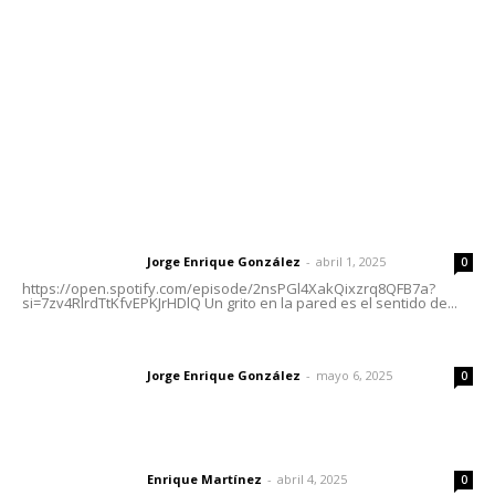
Tels. 3112143809 | 3112103211
Oficinas Generales: Av. Independencia #355, Tepic,
Nayarit
Letras del Director
Letras del director | Un grito en la pared
Jorge Enrique González
-
abril 1, 2025
Letras del director
0
https://open.spotify.com/episode/2nsPGl4XakQixzrq8QFB7a?
si=7zv4RlrdTtKfvEPKJrHDlQ Un grito en la pared es el sentido de...
Las vacas de Huajimic
Jorge Enrique González
-
mayo 6, 2025
Letras del director
0
El peatón y la ciudad
Enrique Martínez
-
abril 4, 2025
Letras del director
0