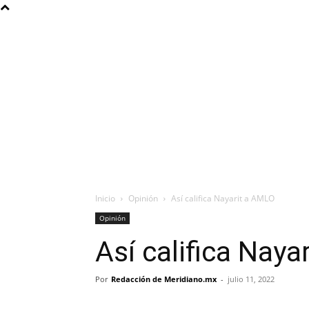
Inicio
Opinión
Así califica Nayarit a AMLO
Opinión
Así califica Naya
Por
Redacción de Meridiano.mx
-
julio 11, 2022