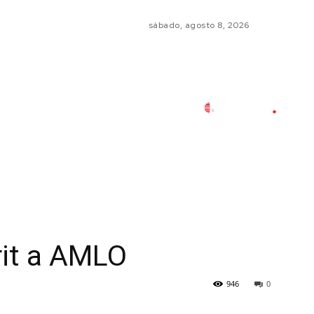
sábado, agosto 8, 2026
rit a AMLO
946
0