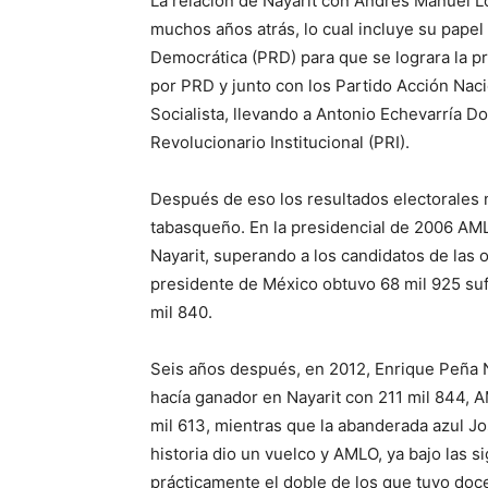
La relación de Nayarit con Andrés Manuel L
muchos años atrás, lo cual incluye su papel
Democrática (PRD) para que se lograra la p
por PRD y junto con los Partido Acción Nacio
Socialista, llevando a Antonio Echevarría
Revolucionario Institucional (PRI).
Después de eso los resultados electorales 
tabasqueño. En la presidencial de 2006 AML
Nayarit, superando a los candidatos de las ot
presidente de México obtuvo 68 mil 925 suf
mil 840.
Seis años después, en 2012, Enrique Peña N
hacía ganador en Nayarit con 211 mil 844, 
mil 613, mientras que la abanderada azul Jo
historia dio un vuelco y AMLO, ya bajo las 
prácticamente el doble de los que tuvo doc