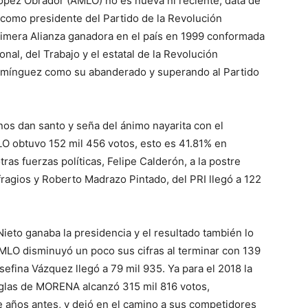
ópez Obrador (AMLO) no es nueva ni reciente, data de
 como presidente del Partido de la Revolución
rimera Alianza ganadora en el país en 1999 conformada
nal, del Trabajo y el estatal de la Revolución
 Domínguez como su abanderado y superando al Partido
nos dan santo y seña del ánimo nayarita con el
O obtuvo 152 mil 456 votos, esto es 41.81% en
ras fuerzas políticas, Felipe Calderón, a la postre
ragios y Roberto Madrazo Pintado, del PRI llegó a 122
ieto ganaba la presidencia y el resultado también lo
AMLO disminuyó un poco sus cifras al terminar con 139
sefina Vázquez llegó a 79 mil 935. Ya para el 2018 la
siglas de MORENA alcanzó 315 mil 816 votos,
e años antes, y dejó en el camino a sus competidores