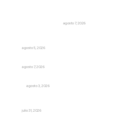
La Princesa Mololoa y el tóxico que se convirtió en
volcán
LA HISTORIA TAMBIÉN ES NOTICIA
agosto 7, 2026
Explican origen científico de inundaciones en Tepic y
Xalisco
NAYARIT
agosto 5, 2026
Preparan cooperativistas zafra camaronera
NAYARIT
agosto 7, 2026
Eliminan delincuente en Bahía de Banderas
POLICIACA
agosto 3, 2026
Una persona y CFE mantienen disputa por probable
cobro indebido de luz
NAYARIT
julio 31, 2026
Archivo mensual