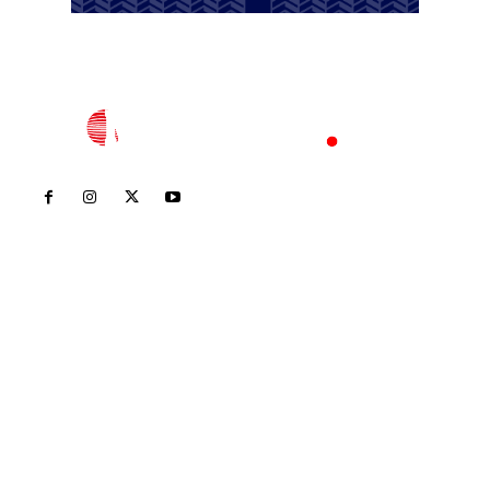
Inicio
Nayarit
Nacional
Policiaca
Opinión
Deportes
Edición Impresa
Sociales
Meridiano Vallarta
Contáctanos
meridianoredacción@gmail.com
Tels. 3112143809 | 3112103211