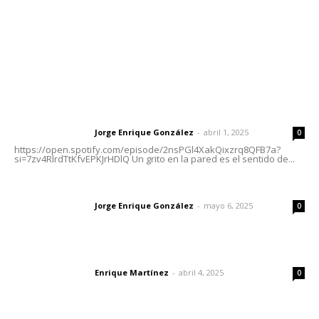
Oficinas Generales: Av. Independencia #355, Tepic,
Nayarit
Letras del Director
Letras del director | Un grito en la pared
Jorge Enrique González
-
abril 1, 2025
Letras del director
0
https://open.spotify.com/episode/2nsPGl4XakQixzrq8QFB7a?
si=7zv4RlrdTtKfvEPKJrHDlQ Un grito en la pared es el sentido de...
Las vacas de Huajimic
Jorge Enrique González
-
mayo 6, 2025
Letras del director
0
El peatón y la ciudad
Enrique Martínez
-
abril 4, 2025
Letras del director
0
Lo más popular