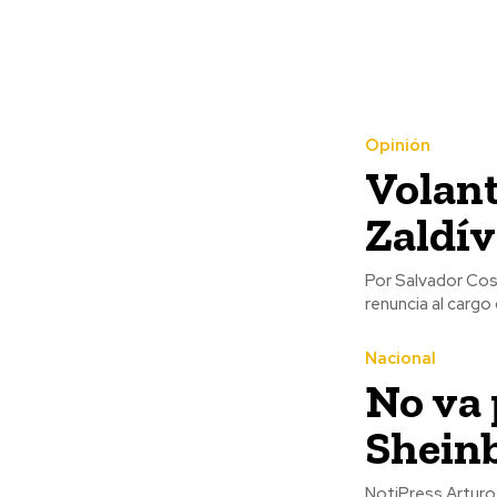
Opinión
Volant
Zaldív
Por Salvador Cosío Gaona Debo decir que no me cuento en
renuncia al cargo 
Nacional
No va 
Shein
NotiPress Arturo Zaldívar, ministro de la Suprema Corte de Justicia de la Nación (SCJN), aseguró