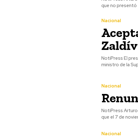
que no presentó su
Nacional
Acept
Zaldív
NotiPress El presidente de México, Andrés Manuel López Obrador, aceptó la renuncia del
ministro de la Su
Nacional
Renunc
NotiPress Arturo Zaldívar, ministro de la Suprema Corte de Justicia de la Nación (SCJN) anunció
que el 7 de novie
Nacional