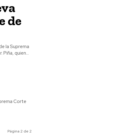
eva
e de
 de la Suprema
Corte de Justicia de la Nación (SCJN). Tomará el cargo que ostentó Arturo Zaldívar. Piña, quien...
Suprema Corte
Página 2 de 2