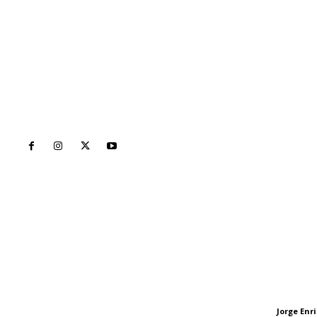
Inicio
Nayarit
Naciona
Contáctanos
Letras del Di
meridianoredacción@gmail.com
Letras del director
Jorge En
Letras del director
Tels. 3112143809 | 3112103211