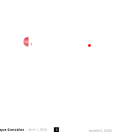
l
Policiaca
Opinión
Deportes
Edición Impresa
S
rector
Lo más popular
Explican origen científico d
 | Un grito en la pared
inundaciones en Tepic y Xal
rique González
-
abril 1, 2025
0
NAYARIT
agosto 5, 2026