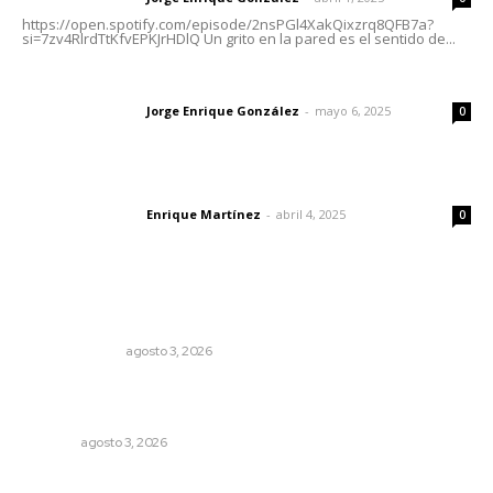
https://open.spotify.com/episode/2nsPGl4XakQixzrq8QFB7a?
si=7zv4RlrdTtKfvEPKJrHDlQ Un grito en la pared es el sentido de...
Las vacas de Huajimic
Jorge Enrique González
-
mayo 6, 2025
Letras del director
0
El peatón y la ciudad
Enrique Martínez
-
abril 4, 2025
Letras del director
0
Lo más popular
¿Son los anexos males necesarios?
LA SERPENTINA
agosto 3, 2026
Exigen adaptar fechas de veda ante riesgos climáticos
y comerciales
NAYARIT
agosto 3, 2026
Resumen semanal de noticias