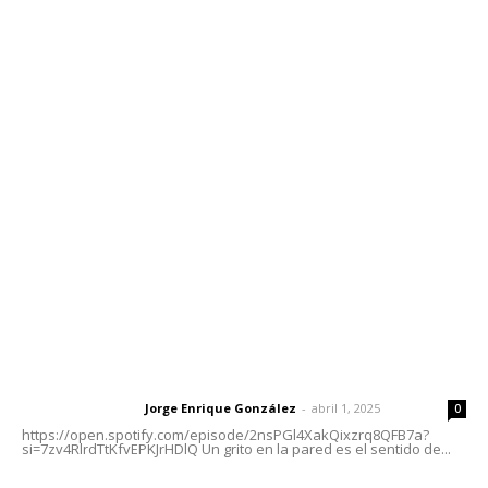
Contáctanos
meridianoredacción@gmail.com
Tels. 3112143809 | 3112103211
Oficinas Generales: Av. Independencia #355, Tepic,
Nayarit
Letras del Director
Letras del director | Un grito en la pared
Jorge Enrique González
-
abril 1, 2025
Letras del director
0
https://open.spotify.com/episode/2nsPGl4XakQixzrq8QFB7a?
si=7zv4RlrdTtKfvEPKJrHDlQ Un grito en la pared es el sentido de...