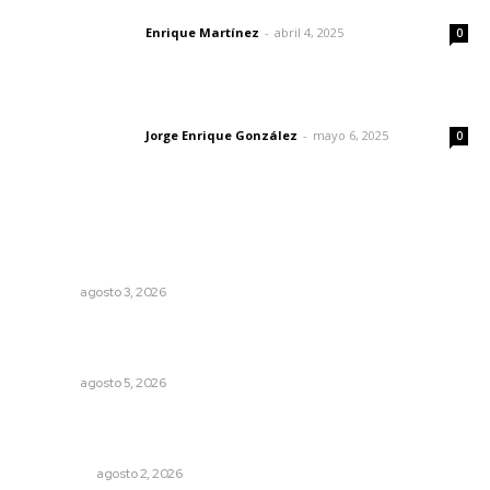
El peatón y la ciudad
Enrique Martínez
-
abril 4, 2025
Letras del director
0
Las vacas de Huajimic
Jorge Enrique González
-
mayo 6, 2025
Letras del director
0
Lo más popular
Exigen adaptar fechas de veda ante riesgos climáticos
y comerciales
NAYARIT
agosto 3, 2026
Triunfa Victorina Morales con el lenguaje milenario de
sus hilos
NAYARIT
agosto 5, 2026
Madrugada de terror en Tepic: borrachas provocan
aparatoso accidente y huye
POLICIACA
agosto 2, 2026