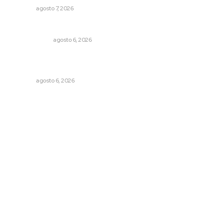
NAYARIT
agosto 7, 2026
Eufemismos
OTRAS VOCES
agosto 6, 2026
Buscan asegurar precio competitivo para el arroz
nayarita
NAYARIT
agosto 6, 2026
Archivo mensual
agosto 2026
julio 2026
junio 2026
mayo 2026
abril 2026