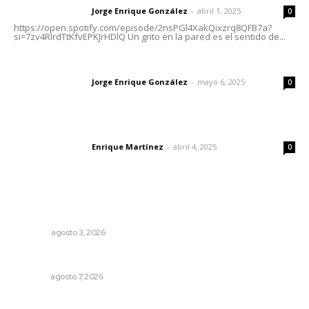
Jorge Enrique González
-
abril 1, 2025
Letras del director
0
https://open.spotify.com/episode/2nsPGl4XakQixzrq8QFB7a?
si=7zv4RlrdTtKfvEPKJrHDlQ Un grito en la pared es el sentido de...
Las vacas de Huajimic
Jorge Enrique González
-
mayo 6, 2025
Letras del director
0
El peatón y la ciudad
Enrique Martínez
-
abril 4, 2025
Letras del director
0
Lo más popular
Más orden en las precampañas
OPINIÓN
agosto 3, 2026
Culmina El Molino liquidación productores de caña
NAYARIT
agosto 7, 2026
Rehabilitan infraestructura de preparatorias de la UAN