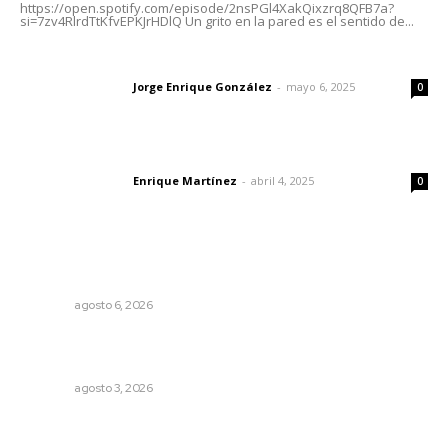
https://open.spotify.com/episode/2nsPGl4XakQixzrq8QFB7a?
si=7zv4RlrdTtKfvEPKJrHDlQ Un grito en la pared es el sentido de...
Las vacas de Huajimic
Jorge Enrique González
-
mayo 6, 2025
Letras del director
0
El peatón y la ciudad
Enrique Martínez
-
abril 4, 2025
Letras del director
0
Lo más popular
Agosto, la hora de definirse
OPINIÓN
agosto 6, 2026
El ser humano ―vivo y difunto― es como un soplo,
como una sombra que pasa
OPINIÓN
agosto 3, 2026
Reafirma DIF Nayarit atención directa a comunidades
vulnerables