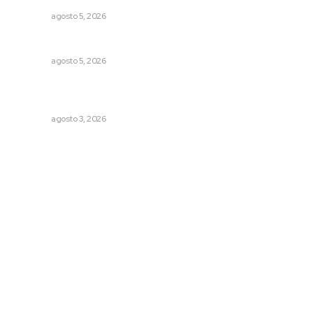
NAYARIT
agosto 5, 2026
Prohibirán celulares en escuelas de Nayarit
NAYARIT
agosto 5, 2026
Prevención del feminicidio: la urgencia de la denuncia
temprana
NAYARIT
agosto 3, 2026
Archivo mensual
agosto 2026
julio 2026
junio 2026
mayo 2026
abril 2026