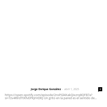
Contáctanos
meridianoredacción@gmail.com
Tels. 3112143809 | 3112103211
Oficinas Generales: Av. Independencia #355, Tepic,
Nayarit
Letras del Director
Letras del director | Un grito en la pared
Jorge Enrique González
-
abril 1, 2025
Letras del director
0
https://open.spotify.com/episode/2nsPGl4XakQixzrq8QFB7a?
si=7zv4RlrdTtKfvEPKJrHDlQ Un grito en la pared es el sentido de...