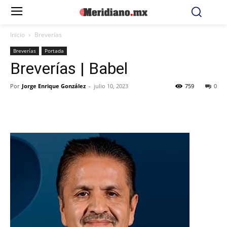
Inicio
Breverías
Breverías
Portada
Breverías | Babel
Por
Jorge Enrique González
-
julio 10, 2023
759
0