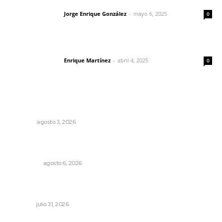
Las vacas de Huajimic
Jorge Enrique González
-
mayo 6, 2025
Letras del director
0
El peatón y la ciudad
Enrique Martínez
-
abril 4, 2025
Letras del director
0
Lo más popular
Galope
OPINIÓN
agosto 3, 2026
Cobertura de viaje: todo lo que necesitas saber antes
de partir
NACIONAL
agosto 6, 2026
Entregan apoyos para techado en comunidades en Del
Nayar
NAYARIT
julio 31, 2026