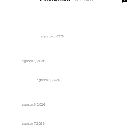
Lo más popular
Por inseguridad, cero aguacate a Estados Unidos
MONITOR POLÍTICO
agosto 6, 2026
Fortalecen formación de profesionales de la salud en el
IMSS
NAYARIT
agosto 3, 2026
Edición impresa 05 de agosto de 2026
EDICIÓN IMPRESA
agosto 5, 2026
Rehabilitan edificio de Rectoría con recursos del
impuesto especial
NAYARIT
agosto 6, 2026
Reciben escuelas equipamiento
NAYARIT
agosto 7, 2026