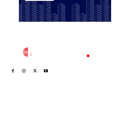
Inicio
Nayarit
Nacional
Policiaca
Opinión
Deportes
Edición Impresa
Sociales
Meridiano Vallarta
Contáctanos
meridianoredacción@gmail.com