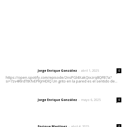
Tels. 3112143809 | 3112103211
Oficinas Generales: Av. Independencia #355, Tepic,
Nayarit
Letras del Director
Letras del director | Un grito en la pared
Jorge Enrique González
-
abril 1, 2025
Letras del director
0
https://open.spotify.com/episode/2nsPGl4XakQixzrq8QFB7a?
si=7zv4RlrdTtKfvEPKJrHDlQ Un grito en la pared es el sentido de...
Las vacas de Huajimic
Jorge Enrique González
-
mayo 6, 2025
Letras del director
0
El peatón y la ciudad
Enrique Martínez
-
abril 4, 2025
Letras del director
0