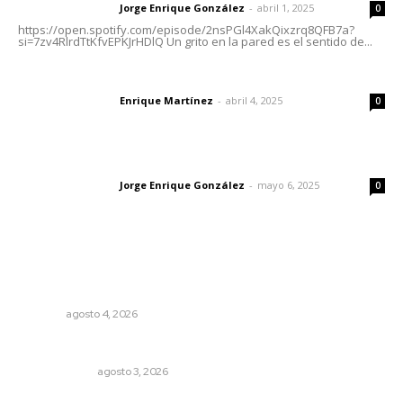
Jorge Enrique González
-
abril 1, 2025
Letras del director
0
https://open.spotify.com/episode/2nsPGl4XakQixzrq8QFB7a?
si=7zv4RlrdTtKfvEPKJrHDlQ Un grito en la pared es el sentido de...
El peatón y la ciudad
Enrique Martínez
-
abril 4, 2025
Letras del director
0
Las vacas de Huajimic
Jorge Enrique González
-
mayo 6, 2025
Letras del director
0
Lo más popular
Aclara Marakame tarifas y programas de apoyo para
rehabilitación
NAYARIT
agosto 4, 2026
Autócrata, con distancia
OTRAS VOCES
agosto 3, 2026