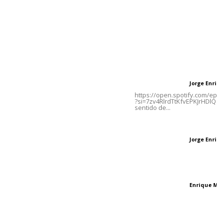
Contáctanos
Letras del Di
meridianoredacción@gmail.com
Letras del director
Jorge En
Letras del director
Tels. 3112143809 | 3112103211
https://open.spotify.com/
?si=7zv4RlrdTtKfvEPKJrHDlQ 
sentido de...
Oficinas Generales: Av.
Independencia #355, Tepic,
Las vacas de Huaj
Nayarit
Jorge En
Letras del director
El peatón y la ciu
Enrique 
Letras del director