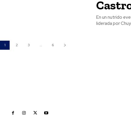
Castro
En un nutrido eve
liderada por Chu
1
2
3
...
6
Inicio
Nayarit
Naciona