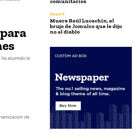
comunitarios
Nayarit
Muere Raúl Lucachín, el
brujo de Jomulco que le dijo
 para
no al diablo
nes
 ha asumido la
inamización de