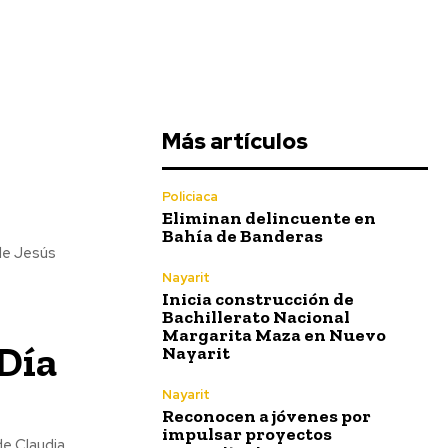
Más artículos
l
Policiaca
Eliminan delincuente en
Bahía de Banderas
 de Jesús
Nayarit
Inicia construcción de
Bachillerato Nacional
Margarita Maza en Nuevo
 Día
Nayarit
Nayarit
Reconocen a jóvenes por
impulsar proyectos
de Claudia