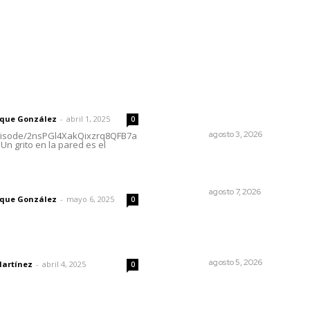
rector
Lo más popular
Advierten inconsistencia e
 | Un grito en la pared
reparación del daño por del
de corrupción de menores
rique González
-
abril 1, 2025
0
NAYARIT
agosto 3, 2026
episode/2nsPGl4XakQixzrq8QFB7a
Un grito en la pared es el
Analizan potencial minero e
diversas regiones del esta
imic
NAYARIT
agosto 7, 2026
rique González
-
mayo 6, 2025
0
Instalan módulo de atenci
contra adicciones en plaza
principal
dad
NAYARIT
agosto 5, 2026
Martínez
-
abril 4, 2025
0
Abrirá Walmart sucursal en
Xalisco con inversión millona