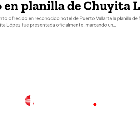
 en planilla de Chuyita 
nto ofrecido en reconocido hotel de Puerto Vallarta la planilla d
yita López fue presentada oficialmente, marcando un...
l
Policiaca
Opinión
Deportes
Edición Impresa
S