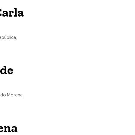
Carla
epública,
 de
tido Morena,
lena