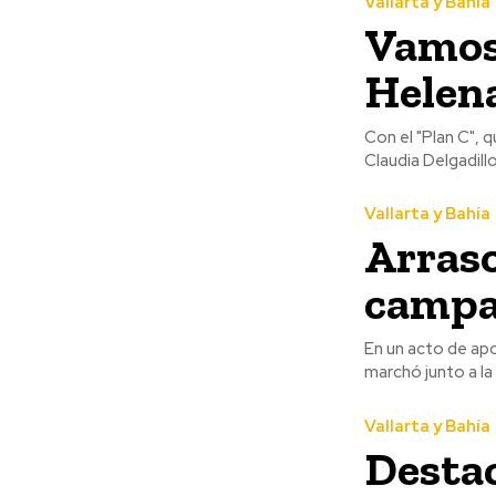
Vallarta y Bahía
Vamos 
Helen
Con el "Plan C", 
Claudia Delgadill
Vallarta y Bahía
Arraso
camp
En un acto de apo
marchó junto a la 
Vallarta y Bahía
Destac