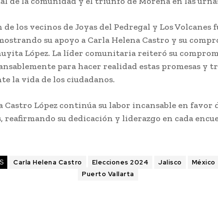
al de la comunidad y el triunfo de Morena en las urna
 de los vecinos de Joyas del Pedregal y Los Volcanes f
 mostrando su apoyo a Carla Helena Castro y su compr
huyita López. La líder comunitaria reiteró su comprom
cansablemente para hacer realidad estas promesas y 
e la vida de los ciudadanos.
 Castro López continúa su labor incansable en favor d
, reafirmando su dedicación y liderazgo en cada encu
S
Carla Helena Castro
Elecciones 2024
Jalisco
México
Puerto Vallarta