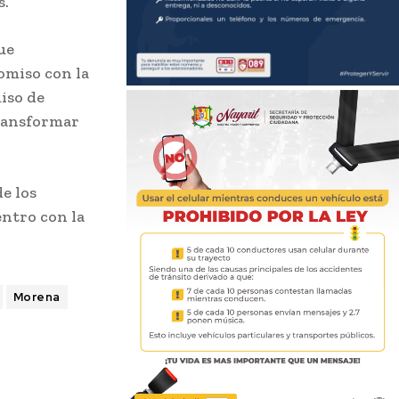
s.
ue
omiso con la
iso de
transformar
e los
entro con la
Morena