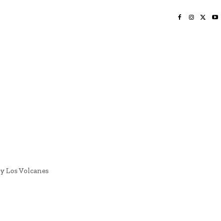
INICIO
NAYARIT
NACIONAL
POLICIACA
OPINIÓN
DEPORTES
EDICIÓN IMPRESA
SOCIALES
MERIDIANO VALLARTA
 y Los Volcanes