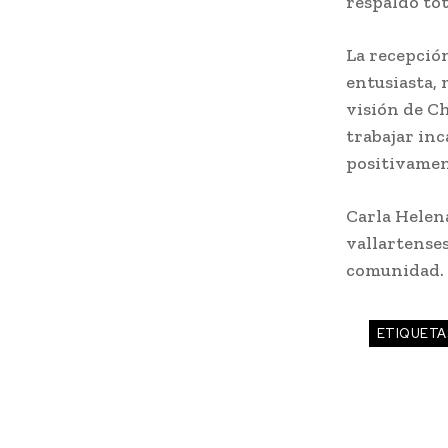
respaldo tot
La recepción
entusiasta,
visión de C
trabajar in
positivament
Carla Helena
vallartenses
comunidad.
ETIQUETA