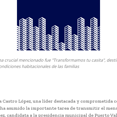
a crucial mencionado fue "Transformamos tu casita", dest
ondiciones habitacionales de las familias
a Castro López, una líder destacada y comprometida c
ha asumido la importante tarea de transmitir el mens
z, candidata a la presidencia municipal de Puerto Val