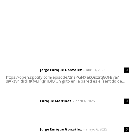
Tels. 3112143809 | 3112103211
Oficinas Generales: Av. Independencia #355, Tepic,
Nayarit
Letras del Director
Letras del director | Un grito en la pared
Jorge Enrique González
-
abril 1, 2025
Letras del director
0
https://open.spotify.com/episode/2nsPGl4XakQixzrq8QFB7a?
si=7zv4RlrdTtKfvEPKJrHDlQ Un grito en la pared es el sentido de...
El peatón y la ciudad
Enrique Martínez
-
abril 4, 2025
Letras del director
0
Las vacas de Huajimic
Jorge Enrique González
-
mayo 6, 2025
Letras del director
0