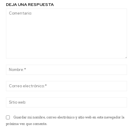
DEJA UNA RESPUESTA
Comentario:
No
Co
ele
Sit
we
Guardar mi nombre, correo electrónico y sitio web en este navegador la
próxima vez que comente.