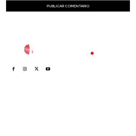
Inicio
Nayarit
Nacional
Policiaca
Opinión
Deportes
Edición Impresa
Sociales
Meridiano Vallarta
Contáctanos
meridianoredacción@gmail.com