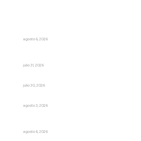
Lo más popular
Lanzan recomendaciones para reforzar la seguridad en
comercios de Nayarit
NAYARIT
agosto 6, 2026
Impulsan planeación estratégica para detonar turismo
en los municipios
NAYARIT
julio 31, 2026
Denuncia Teresa Nava aislamiento crítico en la sierra
NAYARIT
julio 30, 2026
Caen ingresos por remesas durante el primer semestre
NAYARIT
agosto 3, 2026
Supervisan normas de calidad en establecimientos
turísticos de Tepic
NAYARIT
agosto 6, 2026