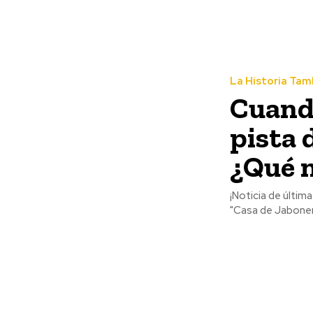
La Historia Tam
Cuando
pista 
¿Qué n
¡Noticia de última hora! La Plaza Principal de Tepic se convirtió, hace más
"Casa de Jaboner