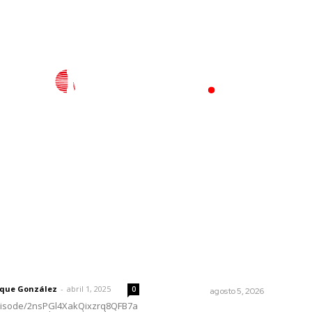
l
Policiaca
Opinión
Deportes
Edición Impresa
S
rector
Lo más popular
Alertan de ciberdelincuent
 | Un grito en la pared
través de QR falsos
rique González
-
abril 1, 2025
0
NAYARIT
agosto 5, 2026
episode/2nsPGl4XakQixzrq8QFB7a