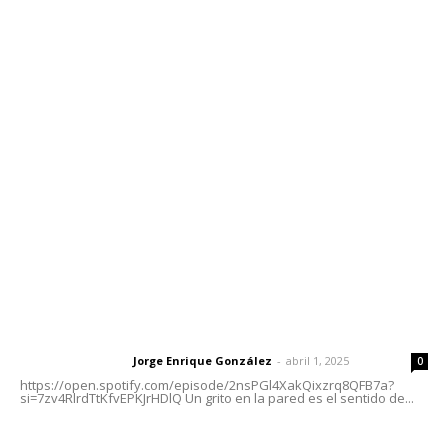
Contáctanos
meridianoredacción@gmail.com
Tels. 3112143809 | 3112103211
Oficinas Generales: Av. Independencia #355, Tepic,
Nayarit
Letras del Director
Letras del director | Un grito en la pared
Jorge Enrique González
-
abril 1, 2025
Letras del director
0
https://open.spotify.com/episode/2nsPGl4XakQixzrq8QFB7a?
si=7zv4RlrdTtKfvEPKJrHDlQ Un grito en la pared es el sentido de...
Las vacas de Huajimic