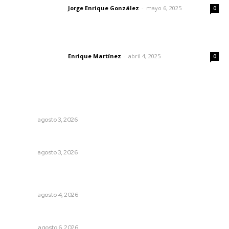
Jorge Enrique González
-
mayo 6, 2025
Letras del director
0
El peatón y la ciudad
Enrique Martínez
-
abril 4, 2025
Letras del director
0
Lo más popular
Fortalecen infraestructura de salud
NAYARIT
agosto 3, 2026
Busca CECAN a los mejores cortometrajes nayaritas
NAYARIT
agosto 3, 2026
Abren convocatoria de ingreso para la Escuela de Bellas
Artes
NAYARIT
agosto 4, 2026
El ’68 y evolución de la democracia
OPINIÓN
agosto 6, 2026