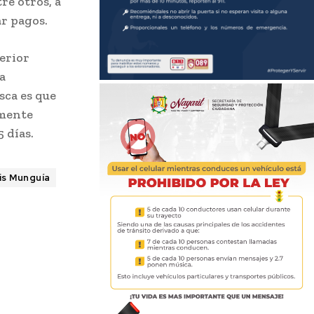
re otros, a
ar pagos.
erior
a
sca es que
rmente
 días.
is Munguía