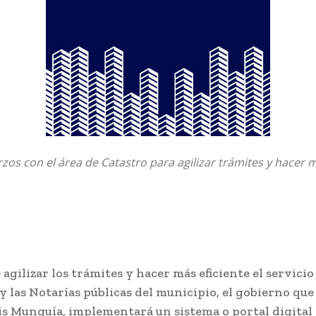
os con el área de Catastro para agilizar trámites y hacer m
e agilizar los trámites y hacer más eficiente el servicio
y las Notarías públicas del municipio, el gobierno que
is Munguía, implementará un sistema o portal digital