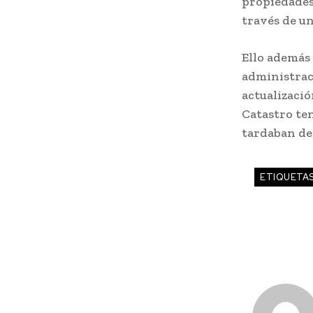
propiedades,
través de un
Ello además 
administraci
actualizació
Catastro te
tardaban de 
ETIQUETA