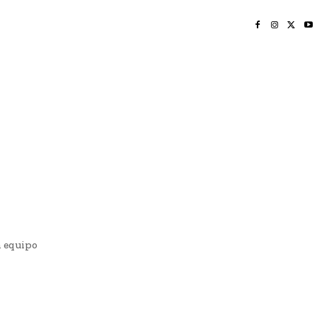
INICIO
NAYARIT
NACIONAL
POLICIACA
OPINIÓN
DEPORTES
EDICIÓN IMPRESA
SOCIALES
MERIDIANO VALLARTA
n equipo