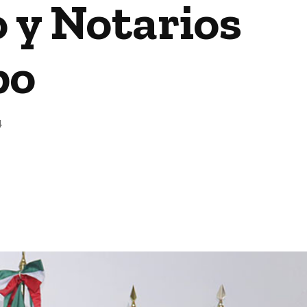
 y Notarios
po
4