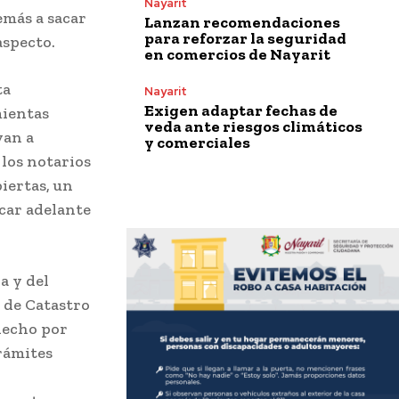
Nayarit
emás a sacar
Lanzan recomendaciones
para reforzar la seguridad
aspecto.
en comercios de Nayarit
ta
Nayarit
Exigen adaptar fechas de
mientas
veda ante riesgos climáticos
yan a
y comerciales
 los notarios
iertas, un
acar adelante
a y del
 de Catastro
hecho por
trámites