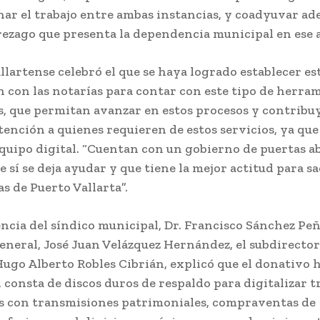
nar el trabajo entre ambas instancias, y coadyuvar ad
rezago que presenta la dependencia municipal en ese 
allartense celebró el que se haya logrado establecer es
n con las notarías para contar con este tipo de herra
s, que permitan avanzar en estos procesos y contribu
tención a quienes requieren de estos servicios, ya que
quipo digital. “Cuentan con un gobierno de puertas ab
 sí se deja ayudar y que tiene la mejor actitud para s
s de Puerto Vallarta”.
ncia del síndico municipal, Dr. Francisco Sánchez Peñ
eneral, José Juan Velázquez Hernández, el subdirector
Hugo Alberto Robles Cibrián, explicó que el donativo 
, consta de discos duros de respaldo para digitalizar 
s con transmisiones patrimoniales, compraventas de