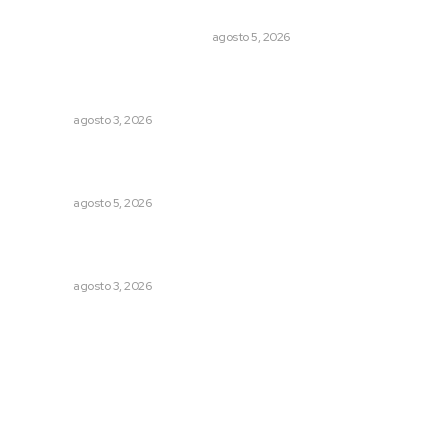
miles de niños hace más de un siglo
LA HISTORIA TAMBIÉN ES NOTICIA
agosto 5, 2026
Promueven riqueza natural y rituales ancestrales en el
municipio de Ruiz
NAYARIT
agosto 3, 2026
Garantizan acceso a seguridad social para productores
del campo
NAYARIT
agosto 5, 2026
Promueven saberes ancestrales en la ruta Potrero
Tradicional
NAYARIT
agosto 3, 2026
Archivo mensual
agosto 2026