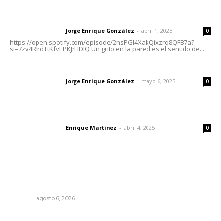
Letras del director | Un grito en la pared
Jorge Enrique González
-
abril 1, 2025
Letras del director
0
https://open.spotify.com/episode/2nsPGl4XakQixzrq8QFB7a?
si=7zv4RlrdTtKfvEPKJrHDlQ Un grito en la pared es el sentido de...
Las vacas de Huajimic
Jorge Enrique González
-
mayo 6, 2025
Letras del director
0
El peatón y la ciudad
Enrique Martínez
-
abril 4, 2025
Letras del director
0
Lo más popular
Instalarán puntos de revisión contra pilotos
alcoholizados
NAYARIT
agosto 6, 2026
El Google Maps del Porfiriato: así conocieron México